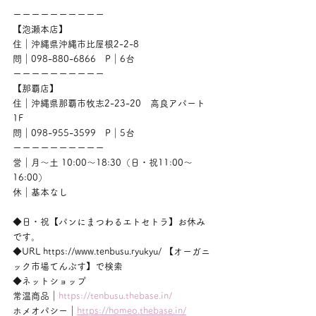
ーーーーーーーーーー
【泡瀬本店】
住｜沖縄県沖縄市比屋根2-2-8
問｜098-880-6866　P｜6台
ーーーーーーーーーー
【那覇店】
住｜沖縄県那覇市牧志2-23-20　高良アパート
1F
問｜098-955-3599　P｜5台
ーーーーーーーーーー
営｜月〜土 10:00〜18:30（日・祝11:00〜
16:00）
休｜基本なし
◆日・祝【パンにまつわるエトセトラ】お休み
です。
◆URL https://www.tenbusu.ryukyu/ 【オーガニ
ック市場てんぶす】で検索
◆ネットショップ
常温商品｜
https://tenbusu.thebase.in/
ホメオパシー｜
https://homeo.thebase.in/