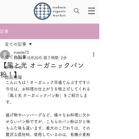
記事
全ての記事
maeda72
全ての記事
2025年10月20日
読了時間: 2分
【風と光 オーガニックパン
お知らせ
粉！】
商品情報
こんにちは！オーガニック市場てんぶすです☆
今日は、お料理の仕上がりを格上げしてくれる
「風と光 オーガニックパン粉」をご紹介しま
す。
揚げ物やハンバーグなど、様々なお料理に欠か
せないパン粉ですが、こちらのパン粉はひと味
もふた味も違います。最大のこだわりは、その
贅沢な原材料。使用しているのは、有機小麦粉