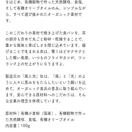
をはじめ、有機穀物で作った天然酵母、食塩、
そして有機オリーブオイルのみ。シンプルなが
ら、すべて選び抜かれたオーガニック素材で
す。
このこだわりの素材で焼き上げた食パンを、耳
の部分も含めて丸ごと粉砕・乾燥することで、
豊かな風味と香ばしさを閉じ込めています。揚
げることで生まれる衣は、驚くほどサクサクと
した軽い食感。いつものフライやカツが、ワン
ランク上の仕上がりになりますよ。
製造元の「風と光」社は、「風」と「光」のよ
うに人々に恵みをもたらしたいという願いを込
めて、オーガニック食品の普及に取り組んでい
ます。安心できる原材料へのこだわりは、そん
な企業の理念を体現しています。
原材料｜有機小麦粉（国産）、有機穀物で作っ
た天然酵母、食塩、有機オリーブオイル
内容量｜100g