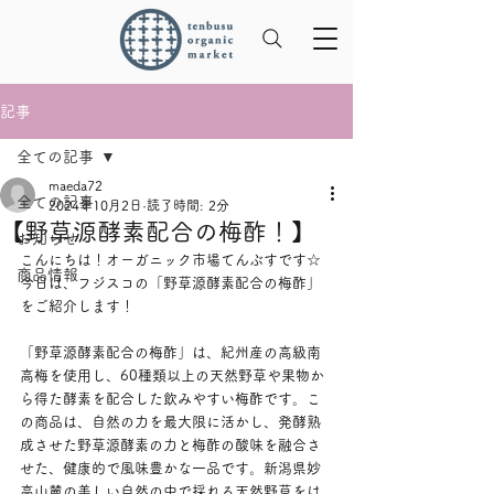
記事
全ての記事
maeda72
全ての記事
2024年10月2日
読了時間: 2分
【野草源酵素配合の梅酢！】
お知らせ
こんにちは！オーガニック市場てんぶすです☆
商品情報
今日は、フジスコの「野草源酵素配合の梅酢」
をご紹介します！
「野草源酵素配合の梅酢」は、紀州産の高級南
高梅を使用し、60種類以上の天然野草や果物か
ら得た酵素を配合した飲みやすい梅酢です。こ
の商品は、自然の力を最大限に活かし、発酵熟
成させた野草源酵素の力と梅酢の酸味を融合さ
せた、健康的で風味豊かな一品です。新潟県妙
高山麓の美しい自然の中で採れる天然野草をは