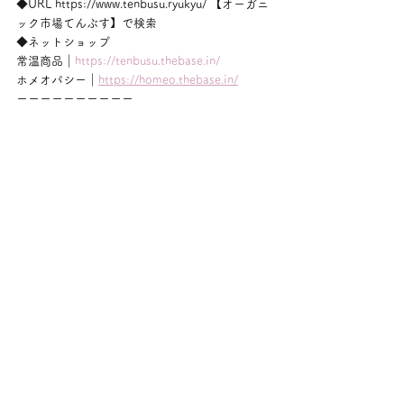
◆URL https://www.tenbusu.ryukyu/ 【オーガニ
ック市場てんぶす】で検索
◆ネットショップ
常温商品｜
https://tenbusu.thebase.in/
ホメオパシー｜
https://homeo.thebase.in/
ーーーーーーーーーー