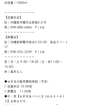
内容量｜1000ml
ーーーーーーーーーー
【泡瀬本店】
住｜沖縄県沖縄市比屋根2-2-8
問｜098-880-6866　P｜6台
ーーーーーーーーーー
【那覇店】
住｜沖縄県那覇市牧志2-23-20　高良アパート
1F
問｜098-955-3599　P｜5台
ーーーーーーーーーー
営｜月〜土 9:30〜18:30（日・祝11:00〜
16:00）
休｜基本なし
◆お弁当の販売開始時刻（予定）
▷泡瀬本店 10:30頃
▷那覇店　11:30頃
◆日・祝【お弁当＆パンにまつわるエトセト
ラ】お休みです。