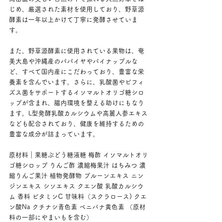
じめ、厳選された素材を使用しており、野草源
酵素は一年以上かけて丁寧に発酵させていま
す。
また、野草源酵素に使用されている果物は、奄
美大島や沖縄産のパパイヤやパイナップルな
ど、すべて国内産にこだわっており、豊富な栄
養素を含んでいます。さらに、乳酸菌やビフィ
ズス菌をサポートするイソマルトオリゴ糖シロ
ップが含まれ、腸内環境を整える助けにもなり
ます。L型発酵乳酸カルシウムや高麗人参エキス
なども配合されており、健康を維持するための
豊富な成分が詰まっています。
原材料｜果糖ぶどう糖液糖 梅酢 イソマルトオリ
ゴ糖シロップ りんご酢 濃縮梅果汁 はちみつ 濃
縮りんご果汁 植物発酵物 プルーンエキス ニン
ジンエキス シソエキス クエン酸 乳酸カルシウ
ム 香料 ビタミンC 甘味料（スクラロース) クエ
ン酸Na クチナシ青色素 ベニバナ黄色素 （原材
料の一部にやまいもを含む）