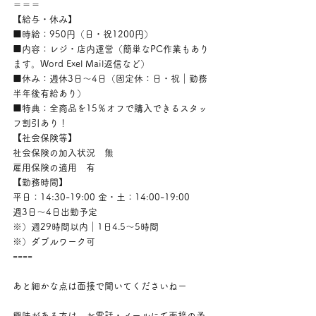
＝＝＝
【給与・休み】
■時給：950円（日・祝1200円）
■内容：レジ・店内運営（簡単なPC作業もあり
ます。Word Exel Mail返信など）
■休み：週休3日〜4日（固定休：日・祝｜勤務
半年後有給あり）
■特典：全商品を15％オフで購入できるスタッ
フ割引あり！
【社会保険等】
社会保険の加入状況　無
雇用保険の適用　有
【勤務時間】
平日：14:30-19:00 金・土：14:00-19:00
週3日〜4日出勤予定
※）週29時間以内｜1日4.5〜5時間　
※）ダブルワーク可
====
あと細かな点は面接で聞いてくださいねー
興味がある方は、お電話・メールにて面接の予