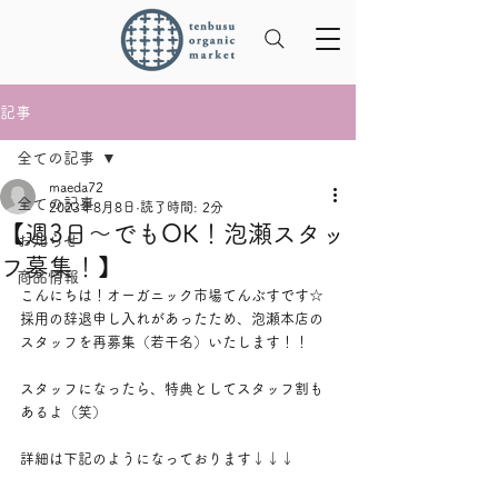
記事
全ての記事
maeda72
全ての記事
2023年8月8日
読了時間: 2分
【週3日〜でもOK！泡瀬スタッ
お知らせ
フ募集！】
商品情報
こんにちは！オーガニック市場てんぶすです☆
採用の辞退申し入れがあったため、泡瀬本店の
スタッフを再募集（若干名）いたします！！
スタッフになったら、特典としてスタッフ割も
あるよ（笑）
詳細は下記のようになっております↓↓↓