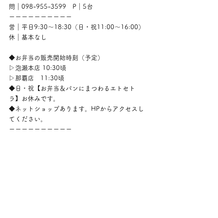
問｜098-955-3599　P｜5台
ーーーーーーーーーー
営｜平日9:30〜18:30（日・祝11:00〜16:00）
休｜基本なし
◆お弁当の販売開始時刻（予定）
▷泡瀬本店 10:30頃
▷那覇店　11:30頃
◆日・祝【お弁当＆パンにまつわるエトセト
ラ】お休みです。
◆ネットショップあります。HPからアクセスし
てください。
ーーーーーーーーーー