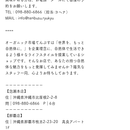
約をお願いします。
TEL：098-880-6866（担当:ヨヘナ）
MAIL : info@tenbusu.ryukyu
====
オーガニック市場てんぶすは「世界を、もっと
自然体に。」を企業理念に、自然体で生活でき
るよう様々なライフスタイルを提案しているシ
ョップです。そんなお店で、あなたの持つ自然
体な魅力をもっと発揮してみませんか？陽気な
スタッフ一同、心よりお待ちしております。
ーーーーーーーーーー
【泡瀬本店】
住｜沖縄県沖縄市比屋根2-2-8
問｜098-880-6866　P｜6台
ーーーーーーーーーー
【那覇店】
住｜沖縄県那覇市牧志2-23-20　高良アパート
1F