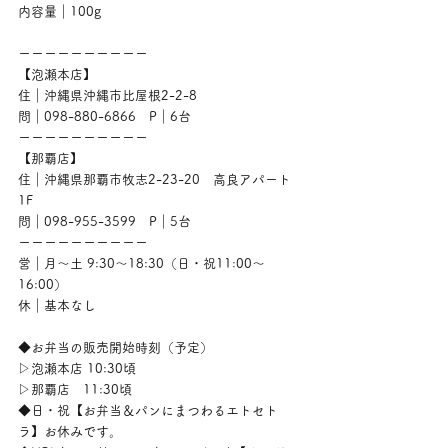
内容量｜100g
ーーーーーーーーーー
【泡瀬本店】
住｜沖縄県沖縄市比屋根2-2-8
問｜098-880-6866　P｜6台
ーーーーーーーーーー
【那覇店】
住｜沖縄県那覇市牧志2-23-20　高良アパート
1F
問｜098-955-3599　P｜5台
ーーーーーーーーーー
営｜月〜土 9:30〜18:30（日・祝11:00〜
16:00）
休｜基本なし
◆お弁当の販売開始時刻（予定）
▷泡瀬本店 10:30頃
▷那覇店　11:30頃
◆日・祝【お弁当＆パンにまつわるエトセト
ラ】お休みです。