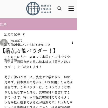
記事
全ての記事
maeda72
全ての記事
2024年6月27日
読了時間: 2分
【菊芋万能パウダー！】
お知らせ
こんにちは！オーガニック市場てんぶすです☆
商品情報
今日は、阿蘇自然の恵み総本舗の「菊芋万能パ
ウダー」をご紹介します！
菊芋万能パウダーは、農薬や化学肥料を一切使
用せず、熊本県産の菊芋を100％使用した自然派
食品です。このパウダーは、ごぼうのような香
りと自然な甘みを持ち、食物繊維が豊富に含ま
れています。特に水溶性食物繊維であるイヌリ
ンを手軽に摂取できる点が魅力です。10gあたり
5.1gの食物繊維が含まれており、便秘解消や腸