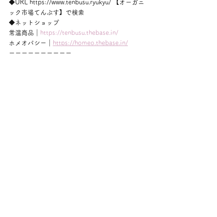
◆URL https://www.tenbusu.ryukyu/ 【オーガニ
ック市場てんぶす】で検索
◆ネットショップ
常温商品｜
https://tenbusu.thebase.in/
ホメオパシー｜
https://homeo.thebase.in/
ーーーーーーーーーー