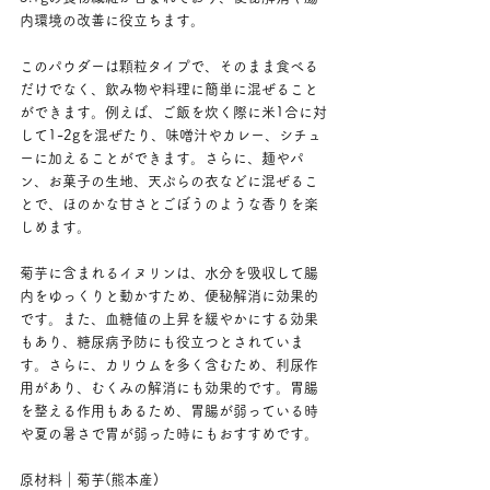
内環境の改善に役立ちます。
このパウダーは顆粒タイプで、そのまま食べる
だけでなく、飲み物や料理に簡単に混ぜること
ができます。例えば、ご飯を炊く際に米1合に対
して1-2gを混ぜたり、味噌汁やカレー、シチュ
ーに加えることができます。さらに、麺やパ
ン、お菓子の生地、天ぷらの衣などに混ぜるこ
とで、ほのかな甘さとごぼうのような香りを楽
しめます。
菊芋に含まれるイヌリンは、水分を吸収して腸
内をゆっくりと動かすため、便秘解消に効果的
です。また、血糖値の上昇を緩やかにする効果
もあり、糖尿病予防にも役立つとされていま
す。さらに、カリウムを多く含むため、利尿作
用があり、むくみの解消にも効果的です。胃腸
を整える作用もあるため、胃腸が弱っている時
や夏の暑さで胃が弱った時にもおすすめです。
原材料｜菊芋(熊本産)