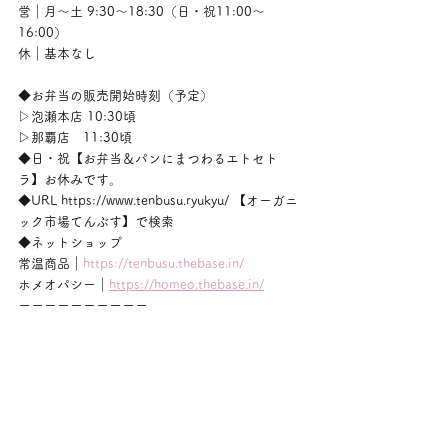
営｜月〜土 9:30〜18:30（日・祝11:00〜
16:00）
休｜基本なし
◆お弁当の販売開始時刻（予定）
▷泡瀬本店 10:30頃
▷那覇店　11:30頃
◆日・祝【お弁当＆パンにまつわるエトセト
ラ】お休みです。
◆URL https://www.tenbusu.ryukyu/ 【オーガニ
ック市場てんぶす】で検索
◆ネットショップ
常温商品｜
https://tenbusu.thebase.in/
ホメオパシー｜
https://homeo.thebase.in/
ーーーーーーーーーー