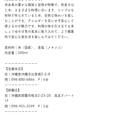
米由来の豊かな風味と旨味が特徴で、和食をは
じめ、さまざまな料理に合います。シンプルな
材料で作られているため、自然な味わいを楽し
むことができ、アレルギーを気にせず安心して
使えるのが魅力です。料理の味を引き立てる米
しょうゆを日常の食卓に取り入れて、より健康
的で安心な食生活を楽しんでみてください。
原材料｜米（国産）、食塩（メキシコ）
内容量｜500ml
ーーーーーーーーーー
【泡瀬本店】
住｜沖縄県沖縄市比屋根2-2-8
問｜098-880-6866　P｜6台
ーーーーーーーーーー
【那覇店】
住｜沖縄県那覇市牧志2-23-20　高良アパート
1F
問｜098-955-3599　P｜5台
ーーーーーーーーーー