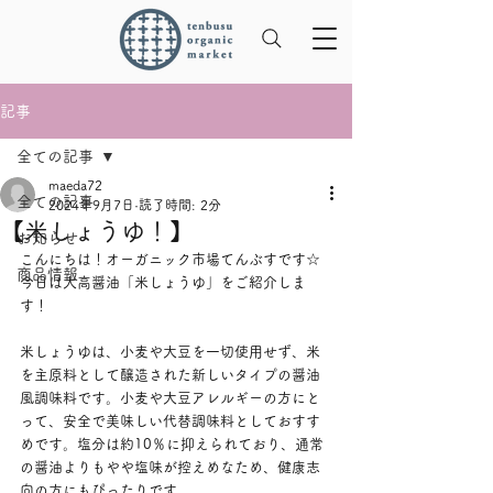
記事
全ての記事
maeda72
全ての記事
2024年9月7日
読了時間: 2分
【米しょうゆ！】
お知らせ
こんにちは！オーガニック市場てんぶすです☆
商品情報
今日は大高醤油「米しょうゆ」をご紹介しま
す！
米しょうゆは、小麦や大豆を一切使用せず、米
を主原料として醸造された新しいタイプの醤油
風調味料です。小麦や大豆アレルギーの方にと
って、安全で美味しい代替調味料としておすす
めです。塩分は約10％に抑えられており、通常
の醤油よりもやや塩味が控えめなため、健康志
向の方にもぴったりです。