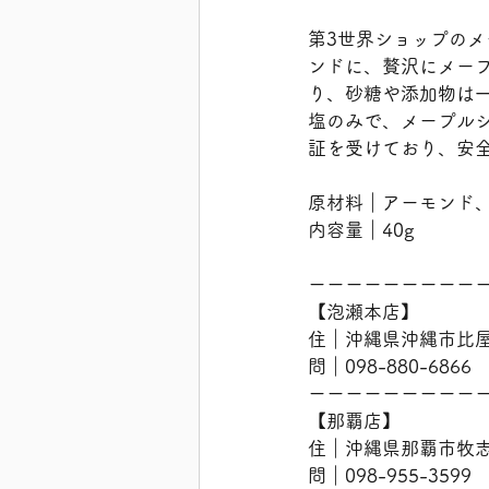
第3世界ショップの
ンドに、贅沢にメー
り、砂糖や添加物は
塩のみで、メープル
証を受けており、安
原材料｜アーモンド
内容量｜40g
ーーーーーーーーー
【泡瀬本店】
住｜沖縄県沖縄市比屋根
問｜098-880-6866
ーーーーーーーーー
【那覇店】
住｜沖縄県那覇市牧志2
問｜098-955-3599