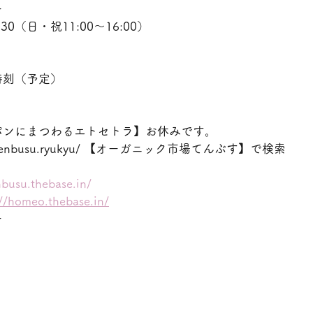
ー
30（日・祝11:00〜16:00）
時刻（予定）
パンにまつわるエトセトラ】お休みです。
ww.tenbusu.ryukyu/ 【オーガニック市場てんぶす】で検索
nbusu.thebase.in/
://homeo.thebase.in/
ー