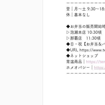
ーーーーーーーーー
営｜月〜土 9:30〜18:
休｜基本なし
◆お弁当の販売開始
▷泡瀬本店 10:30頃
▷那覇店　11:30頃
◆日・祝【お弁当＆
◆URL https://w
◆ネットショップ
常温商品｜
https://te
ホメオパシー｜
https
ーーーーーーーーー