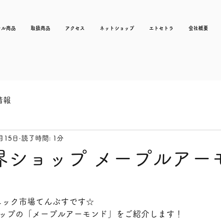
ナル商品
取扱商品
アクセス
ネットショップ
エトセトラ
会社概要
情報
月15日
読了時間: 1分
界ショップ メープルアーモ
ニック市場てんぶすです☆
ョップの「メープルアーモンド」をご紹介します！