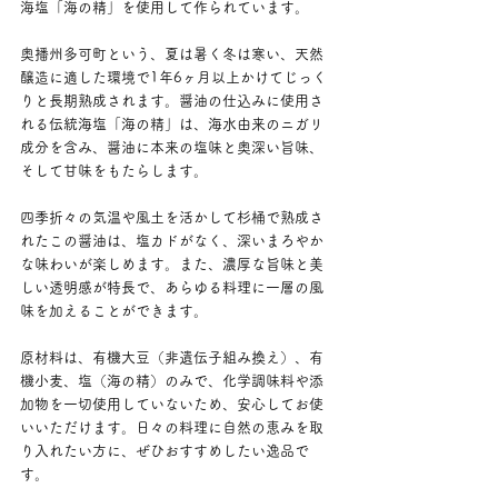
海塩「海の精」を使用して作られています。
奥播州多可町という、夏は暑く冬は寒い、天然
醸造に適した環境で1年6ヶ月以上かけてじっく
りと長期熟成されます。醤油の仕込みに使用さ
れる伝統海塩「海の精」は、海水由来のニガリ
成分を含み、醤油に本来の塩味と奥深い旨味、
そして甘味をもたらします。
四季折々の気温や風土を活かして杉桶で熟成さ
れたこの醤油は、塩カドがなく、深いまろやか
な味わいが楽しめます。また、濃厚な旨味と美
しい透明感が特長で、あらゆる料理に一層の風
味を加えることができます。
原材料は、有機大豆（非遺伝子組み換え）、有
機小麦、塩（海の精）のみで、化学調味料や添
加物を一切使用していないため、安心してお使
いいただけます。日々の料理に自然の恵みを取
り入れたい方に、ぜひおすすめしたい逸品で
す。