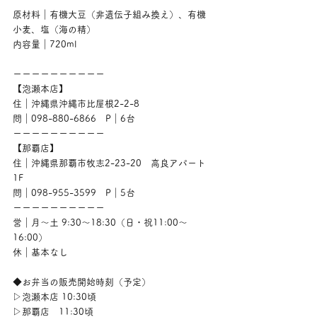
原材料｜有機大豆（非遺伝子組み換え）、有機
小麦、塩（海の精）
内容量｜720ml
ーーーーーーーーーー
【泡瀬本店】
住｜沖縄県沖縄市比屋根2-2-8
問｜098-880-6866　P｜6台
ーーーーーーーーーー
【那覇店】
住｜沖縄県那覇市牧志2-23-20　高良アパート
1F
問｜098-955-3599　P｜5台
ーーーーーーーーーー
営｜月〜土 9:30〜18:30（日・祝11:00〜
16:00）
休｜基本なし
◆お弁当の販売開始時刻（予定）
▷泡瀬本店 10:30頃
▷那覇店　11:30頃