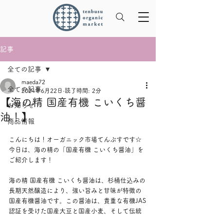
記事
全ての記事
maeda72
全ての記事
2024年6月22日
読了時間: 2分
【海の精 国産有機 こいくち醤
お知らせ
油！】
商品情報
こんにちは！オーガニック市場てんぶすです☆
今日は、海の精の「国産有機 こいくち醤油」を
ご紹介します！
海の精 国産有機 こいくち醤油は、杉桶仕込みの
長期天然醸造により、強い旨みと甘味が特徴の
国産有機醤油です。この醤油は、貴重な有機JAS
認証を受けた国産大豆と国産小麦、そして伝統