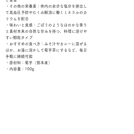
・その他の栄養素：体内の余分な塩分を排出し
て高血圧予防やむくみ解消に働くミネラルのカ
リウムを配合
・味わいと食感：ごぼうのようなほのかな香り
と素材本来の自然な甘みを持つ、料理に溶けや
すい顆粒タイプ
・おすすめの食べ方：みそ汁やカレーに混ぜる
ほか、お湯に溶かして菊芋茶にするなど、毎日
手軽に継続可能
・原材料：菊芋（熊本産）
・内容量：100g