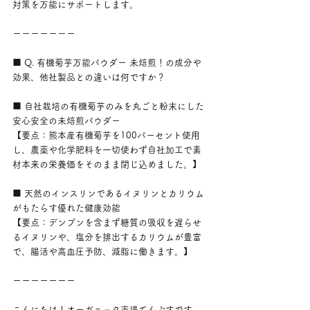
対策を万能にサポートします。
ーーーーーーー
■ Q. 有機菊芋万能パウダー 未焙煎！の成分や
効果、他社製品との違いは何ですか？
■ 自社栽培の有機菊芋のみを丸ごと粉末にした
安心安全の未焙煎パウダー
【要点：熊本産有機菊芋を100パーセント使用
し、農薬や化学肥料を一切使わず自社加工で素
材本来の栄養価をそのまま閉じ込めました。】
■ 天然のインスリンであるイヌリンとカリウム
がもたらす優れた健康効能
【要点：デンプンを含まず糖質の吸収を遅らせ
るイヌリンや、塩分を排出するカリウムが豊富
で、腸活や高血圧予防、減脂に働きます。】
ーーーーーーー
こんにちは！オーガニック市場てんぶすです。