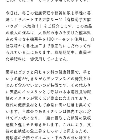
今日は、毎日の健康管理や糖質制限を手軽に美
味しくサポートする万能な一品「有機菊芋万能
パウダー 未焙煎！」をご紹介します。この商品
の最大の強みは、大自然の恵みを受けた熊本県
産の希少な有機菊芋を100パーセント使用し、自
社栽培から自社加工まで徹底的にこだわって作
られている点にあります。栽培期間中、農薬や
化学肥料は一切使用していません。
菊芋はゴボウと同じキク科の健康野菜で、芋と
いう名前が付きながらデンプンなどの糖質をほ
とんど含んでいないのが特徴です。その代わり
に天然のインスリンとも呼ばれる水溶性食物繊
維のイヌリンが驚くほど豊富に含まれており、
現代の健康食材として非常に高い注目を集めて
います。主成分であるイヌリンは体内で水に溶
けてゲル状になり、一緒に摂取した糖質の吸収
速度を遅らせる働きをします。これにより、食
後の血糖値の急上昇をしっかりと抑えるため、
糖尿病の予防やダイエット中の方の強い味方と