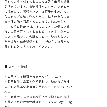
だからこそ素材そのもののピュアな栄養と風味
が活きています。お味噌汁やカレー、シチュー
に混ぜたり、麺類やパン、お菓子の生地、天ぷ
らの衣などに練り込んだりと、毎日のあらゆる
お料理の味を邪魔することなく万能に使えま
す。お湯に溶かせば、ほっこりとした優しい味
わいの菊芋茶としても楽しめ、そのまま食べる
ことも可能です。余計なものを一切加えない完
全無添加の健康習慣として、ぜひ日々の豊かな
暮らしに取り入れてみてください。
ーーーーーーー
■ スペック情報
・商品名：有機菊芋万能パウダー 未焙煎！
・製品特徴：農薬や化学肥料を一切使わず自社
栽培した熊本県産有機菊芋100パーセントの万能
粉末
・主要成分：食後の血糖値上昇を抑え腸内環境
を整える水溶性食物繊維のイヌリンが10g中5.1g
と豊富