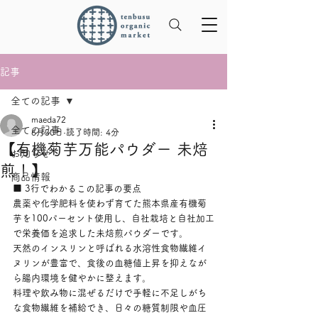
記事
全ての記事
maeda72
全ての記事
6月30日
読了時間: 4分
【有機菊芋万能パウダー 未焙
お知らせ
煎！】
商品情報
■ 3行でわかるこの記事の要点
農薬や化学肥料を使わず育てた熊本県産有機菊
芋を100パーセント使用し、自社栽培と自社加工
で栄養価を追求した未焙煎パウダーです。
天然のインスリンと呼ばれる水溶性食物繊維イ
ヌリンが豊富で、食後の血糖値上昇を抑えなが
ら腸内環境を健やかに整えます。
料理や飲み物に混ぜるだけで手軽に不足しがち
な食物繊維を補給でき、日々の糖質制限や血圧