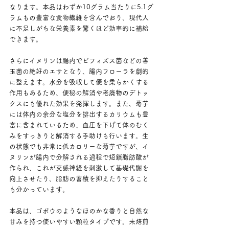
なります。本品はわずか10グラム当たりに5.1グ
ラムもの豊富な食物繊維を含んでおり、現代人
に不足しがちな栄養素を驚くほど効率的に補給
できます。
さらにイヌリンは腸内でビフィズス菌などの善
玉菌の絶好のエサとなり、腸内フローラを劇的
に整えます。水分を吸収して便を柔らかくする
作用もあるため、便秘の解消や老廃物のデトッ
クスにも優れた効果を発揮します。また、菊芋
には体内の余分な塩分を排出するカリウムも豊
富に含まれているため、血圧を下げて体のむく
みをすっきりと解消する手助けも行います。生
の状態でも非常に低カロリーな菊芋ですが、イ
ヌリンが腸内で分解される過程で短鎖脂肪酸が
作られ、これが交感神経を刺激して基礎代謝を
向上させたり、脂肪の蓄積を抑えたりすること
も分かっています。
本品は、ゴボウのようなほのかな香りと自然な
甘みを持つ使いやすい顆粒タイプです。未焙煎