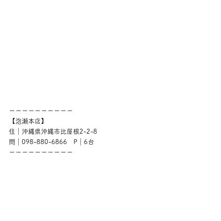
ーーーーーーーーーー
【泡瀬本店】
住｜沖縄県沖縄市比屋根2-2-8
問｜098-880-6866　P｜6台
ーーーーーーーーーー
【那覇店】
住｜沖縄県那覇市牧志2-23-20　高良アパート
1F
問｜098-955-3599　P｜5台
ーーーーーーーーーー
営｜月〜土 10:00〜18:30（日・祝11:00〜