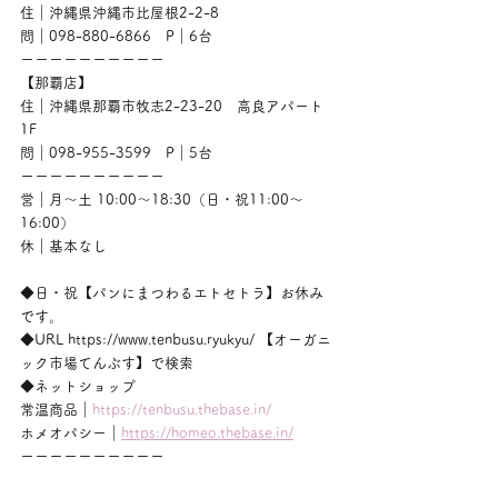
住｜沖縄県沖縄市比屋根2-2-8
問｜098-880-6866　P｜6台
ーーーーーーーーーー
【那覇店】
住｜沖縄県那覇市牧志2-23-20　高良アパート
1F
問｜098-955-3599　P｜5台
ーーーーーーーーーー
営｜月〜土 10:00〜18:30（日・祝11:00〜
16:00）
休｜基本なし
◆日・祝【パンにまつわるエトセトラ】お休み
です。
◆URL https://www.tenbusu.ryukyu/ 【オーガニ
ック市場てんぶす】で検索
◆ネットショップ
常温商品｜
https://tenbusu.thebase.in/
ホメオパシー｜
https://homeo.thebase.in/
ーーーーーーーーーー