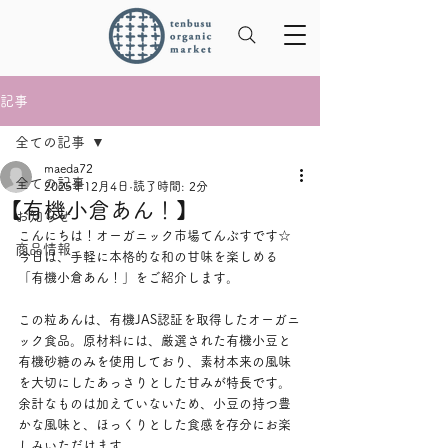
記事
全ての記事
maeda72
全ての記事
2025年12月4日
読了時間: 2分
【有機小倉あん！】
お知らせ
こんにちは！オーガニック市場てんぶすです☆
商品情報
今日は、手軽に本格的な和の甘味を楽しめる
「有機小倉あん！」をご紹介します。
この粒あんは、有機JAS認証を取得したオーガニ
ック食品。原材料には、厳選された有機小豆と
有機砂糖のみを使用しており、素材本来の風味
を大切にしたあっさりとした甘みが特長です。
余計なものは加えていないため、小豆の持つ豊
かな風味と、ほっくりとした食感を存分にお楽
しみいただけます。