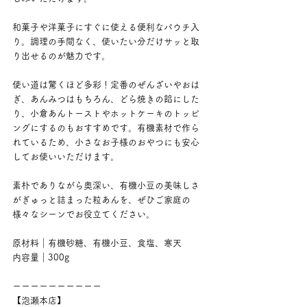
和菓子や洋菓子にすぐに使える便利なパウチ入
り。調理の手間なく、使いたい分だけサッと取
り出せるのが魅力です。
使い道は驚くほど多彩！定番のぜんざいやおは
ぎ、あんみつはもちろん、どら焼きの餡にした
り、小倉あんトーストやホットケーキのトッピ
ングにするのもおすすめです。有機素材で作ら
れているため、小さなお子様のおやつにも安心
してお使いいただけます。
素朴でありながら奥深い、有機小豆の美味しさ
がぎゅっと詰まった粒あんを、ぜひご家庭の
様々なシーンでお役立てください。
原材料｜有機砂糖、有機小豆、食塩、寒天
内容量｜300g
ーーーーーーーーーー
【泡瀬本店】