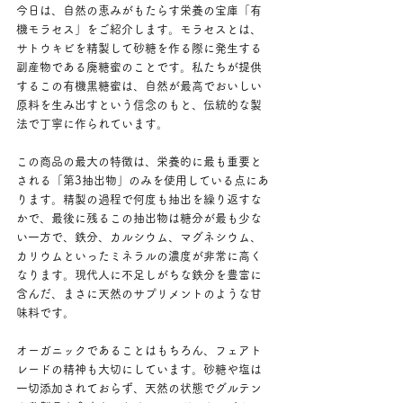
今日は、自然の恵みがもたらす栄養の宝庫「有
機モラセス」をご紹介します。モラセスとは、
サトウキビを精製して砂糖を作る際に発生する
副産物である廃糖蜜のことです。私たちが提供
するこの有機黒糖蜜は、自然が最高でおいしい
原料を生み出すという信念のもと、伝統的な製
法で丁寧に作られています。
この商品の最大の特徴は、栄養的に最も重要と
される「第3抽出物」のみを使用している点にあ
ります。精製の過程で何度も抽出を繰り返すな
かで、最後に残るこの抽出物は糖分が最も少な
い一方で、鉄分、カルシウム、マグネシウム、
カリウムといったミネラルの濃度が非常に高く
なります。現代人に不足しがちな鉄分を豊富に
含んだ、まさに天然のサプリメントのような甘
味料です。
オーガニックであることはもちろん、フェアト
レードの精神も大切にしています。砂糖や塩は
一切添加されておらず、天然の状態でグルテン