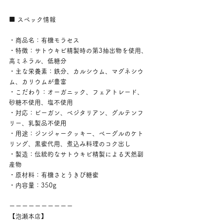
■ スペック情報
・商品名：有機モラセス
・特徴：サトウキビ精製時の第3抽出物を使用、
高ミネラル、低糖分
・主な栄養素：鉄分、カルシウム、マグネシウ
ム、カリウムが豊富
・こだわり：オーガニック、フェアトレード、
砂糖不使用、塩不使用
・対応：ビーガン、ベジタリアン、グルテンフ
リー、乳製品不使用
・用途：ジンジャークッキー、ベーグルのケト
リング、黒蜜代用、煮込み料理のコク出し
・製造：伝統的なサトウキビ精製による天然副
産物
・原材料：有機さとうきび糖蜜
・内容量：350g
ーーーーーーーーーー
【泡瀬本店】