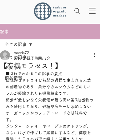
記事
全ての記事
maeda72
全ての記事
5月9日
読了時間: 3分
【有機モラセス！】
お知らせ
■ 3行でわかるこの記事の要点
商品情報
伝統的なサトウキビ精製の過程で生まれる天然
の副産物であり、鉄分やカルシウムなどのミネ
ラルが凝縮された有機黒糖蜜です。
糖分が最も少なく栄養価が最も高い第3抽出物の
みを使用しており、砂糖や塩を一切添加しない
オーガニックかつフェアトレードな甘味料で
す。
ジンジャークッキーやベーグルのケトリング、
さらには水で伸ばして黒蜜にするなど、健康を
意識した日々の料理に幅広く活用できます。