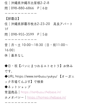
住｜沖縄県沖縄市比屋根2-2-8
問｜098-880-6866　P｜6台
ーーーーーーーーーー
【那覇店】
住｜沖縄県那覇市牧志2-23-20　高良アパート
1F
問｜098-955-3599　P｜5台
ーーーーーーーーーー
営｜月〜土 10:00〜18:30（日・祝11:00〜
16:00）
休｜基本なし
◆日・祝【パンにまつわるエトセトラ】お休み
です。
◆URL https://www.tenbusu.ryukyu/ 【オーガニ
ック市場てんぶす】で検索
◆ネットショップ
常温商品｜
https://tenbusu.thebase.in/
ホメオパシー｜
https://homeo.thebase.in/
ーーーーーーーーーー