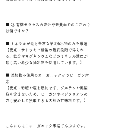
ーーーーーーー
■ Q. 有機モラセスの成分や栄養面でのこだわり
は何ですか？
■ ミネラルが最も豊富な第3抽出物のみを厳選
【要点：サトウキビ精製の最終段階で得られ
る、鉄分やマグネシウムなどのミネラル濃度が
最も高い希少な抽出物を使用しています。】
■ 添加物不使用のオーガニックかつビーガン対
応
【要点：砂糖や塩を添加せず、グルテンや乳製
品も含まないため、ビーガンやベジタリアンの
方も安心して摂取できる天然の甘味料です。】
ーーーーーーー
こんにちは！オーガニック市場てんぶすです。