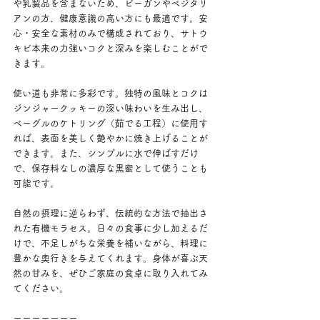
や乳製品を含まないため、ビーガンやベジタリ
アンの方、健康意識の高い方にも最適です。安
心・安全な素材のみで構成されており、サトウ
キビ本来の力強いコクと深みを楽しむことがで
きます。
使い道も非常に多彩です。独特の風味とコクは
ジンジャークッキーの深い味わいを生み出し、
ベーグルのケトリング（茹でる工程）に使用す
れば、表面を美しく艶やかに焼き上げることが
できます。また、シンプルに水で伸ばすだけ
で、保存料なしの濃厚な黒蜜として使うことも
可能です。
自然の摂理に逆らわず、伝統的な方法で抽出さ
れた有機モラセス。日々の食事に少し加えるだ
けで、不足しがちな栄養を補いながら、料理に
豊かな奥行きを与えてくれます。身体が喜ぶ天
然の甘みを、ぜひご家庭の食卓に取り入れてみ
てください。
ーーーーーーー