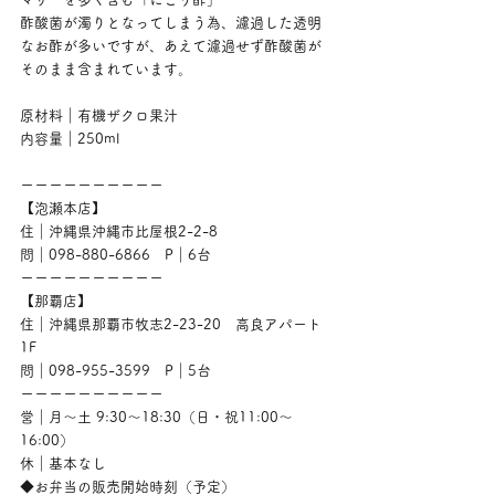
酢酸菌が濁りとなってしまう為、濾過した透明
なお酢が多いですが、あえて濾過せず酢酸菌が
そのまま含まれています。
原材料｜有機ザクロ果汁
内容量｜250ml
ーーーーーーーーーー
【泡瀬本店】
住｜沖縄県沖縄市比屋根2-2-8
問｜098-880-6866　P｜6台
ーーーーーーーーーー
【那覇店】
住｜沖縄県那覇市牧志2-23-20　高良アパート
1F
問｜098-955-3599　P｜5台
ーーーーーーーーーー
営｜月〜土 9:30〜18:30（日・祝11:00〜
16:00）
休｜基本なし
◆お弁当の販売開始時刻（予定）