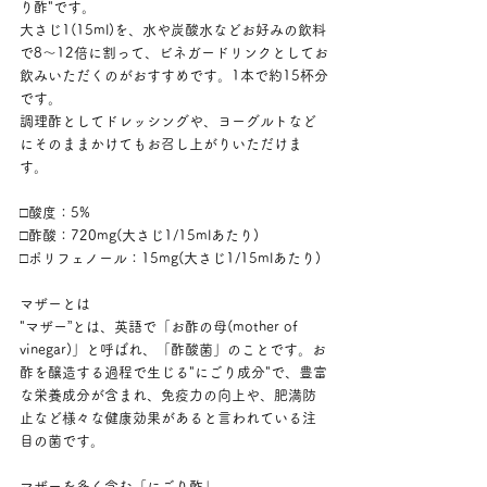
り酢"です。
大さじ1(15ml)を、水や炭酸水などお好みの飲料
で8～12倍に割って、ビネガードリンクとしてお
飲みいただくのがおすすめです。1本で約15杯分
です。
調理酢としてドレッシングや、ヨーグルトなど
にそのままかけてもお召し上がりいただけま
す。
□酸度：5%
□酢酸：720mg(大さじ1/15mlあたり)
□ポリフェノール：15mg(大さじ1/15mlあたり)
マザーとは
"マザー”とは、英語で「お酢の母(mother of 
vinegar)」と呼ばれ、「酢酸菌」のことです。お
酢を醸造する過程で生じる"にごり成分"で、豊富
な栄養成分が含まれ、免疫力の向上や、肥満防
止など様々な健康効果があると言われている注
目の菌です。
マザーを多く含む「にごり酢」