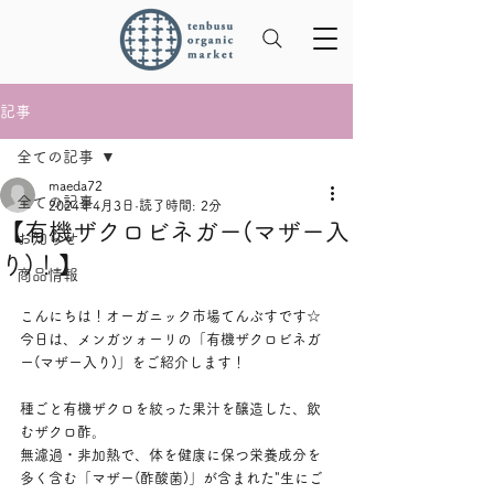
記事
全ての記事
maeda72
全ての記事
2024年4月3日
読了時間: 2分
【有機ザクロビネガー(マザー入
お知らせ
り)！】
商品情報
こんにちは！オーガニック市場てんぶすです☆
今日は、メンガツォーリの「有機ザクロビネガ
ー(マザー入り)」をご紹介します！
種ごと有機ザクロを絞った果汁を醸造した、飲
むザクロ酢。
無濾過・非加熱で、体を健康に保つ栄養成分を
多く含む「マザー(酢酸菌)」が含まれた"生にご