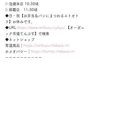
▷泡瀬本店 10:30頃
▷那覇店　11:30頃
◆日・祝【お弁当＆パンにまつわるエトセト
ラ】お休みです。
◆URL 
https://www.tenbusu.ryukyu/
 【オーガニ
ック市場てんぶす】で検索
◆ネットショップ
常温商品｜
https://tenbusu.thebase.in/
ホメオパシー｜
https://homeo.thebase.in/
ーーーーーーーーーー