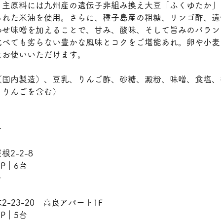
。主原料には九州産の遺伝子非組み換え大豆「ふくゆたか」
られた米油を使用。さらに、種子島産の粗糖、リンゴ酢、遺
わせ味噌を加えることで、甘み、酸味、そして旨みのバラン
比べても劣らない豊かな風味とコクをご堪能あれ。卵や小麦
にお使いいただけます。
（国内製造）、豆乳、りんご酢、砂糖、澱粉、味噌、食塩、
・りんごを含む）
ー
2-2-8
　P｜6台
ー
-23-20　高良アパート1F
　P｜5台