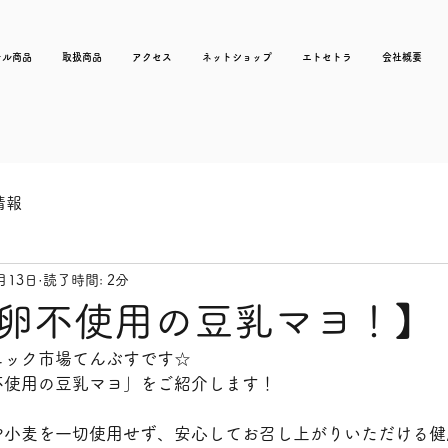
ナル商品
取扱商品
アクセス
ネットショップ
エトセトラ
会社概要
情報
月13日
読了時間: 2分
卵不使用の​豆乳マヨ​！】
ニック市場てんぶすです☆
使用の​豆乳マヨ​」をご紹介します！
や小麦を一切使用せず、安心してお召し上がりいただける健