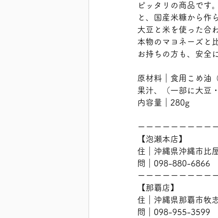
ピッタリの商品です
と、国産米糠から作
大豆と米を使った合
本物のマヨネーズと
お持ちの方も、安全
原材料｜食用こめ油
果汁、（一部に大豆
内容量｜280g
ーーーーーーーーー
【泡瀬本店】
住｜沖縄県沖縄市比屋根
問｜098-880-6866
ーーーーーーーーー
【那覇店】
住｜沖縄県那覇市牧志2
問｜098-955-3599