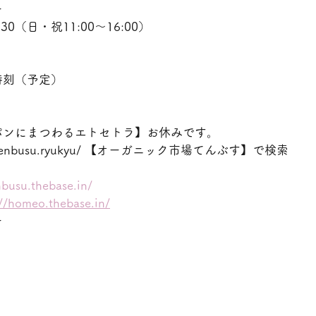
ー
30（日・祝11:00〜16:00）
時刻（予定）
パンにまつわるエトセトラ】お休みです。
ww.tenbusu.ryukyu/ 【オーガニック市場てんぶす】で検索
nbusu.thebase.in/
://homeo.thebase.in/
ー