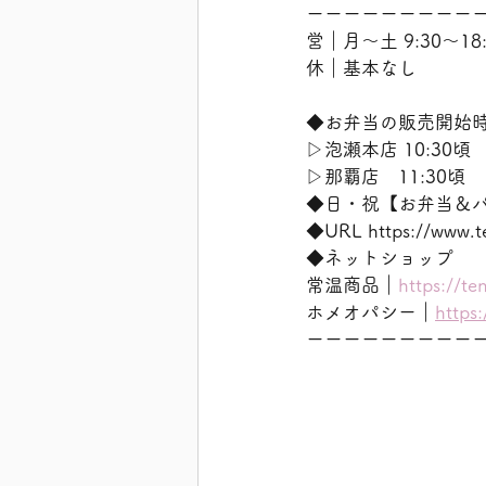
ーーーーーーーーー
営｜月〜土 9:30〜18:
休｜基本なし
◆お弁当の販売開始
▷泡瀬本店 10:30頃
▷那覇店　11:30頃
◆日・祝【お弁当＆
◆URL https://w
◆ネットショップ
常温商品｜
https://te
ホメオパシー｜
https
ーーーーーーーーー