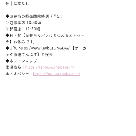
休｜基本なし
◆お弁当の販売開始時刻（予定）
▷泡瀬本店 10:30頃
▷那覇店　11:30頃
◆日・祝【お弁当＆パンにまつわるエトセト
ラ】お休みです。
◆URL https://www.tenbusu.ryukyu/ 【オーガニ
ック市場てんぶす】で検索
◆ネットショップ
常温商品｜
https://tenbusu.thebase.in/
ホメオパシー｜
https://homeo.thebase.in/
ーーーーーーーーーー