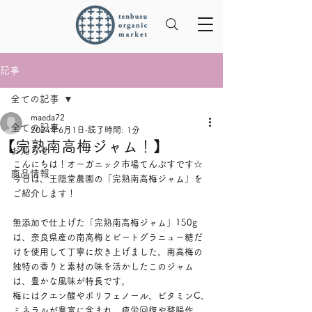
記事
全ての記事
maeda72
全ての記事
2024年6月1日
読了時間: 1分
【完熟南高梅ジャム！】
お知らせ
こんにちは！オーガニック市場てんぶすです☆
商品情報
今日は、‎王隠堂農園の「完熟南高梅ジャム」を
ご紹介します！
無添加で仕上げた「完熟南高梅ジャム」150g
は、奈良県産の南高梅とビートグラニュー糖だ
けを使用して丁寧に炊き上げました。南高梅の
独特の香りと素材の味を活かしたこのジャム
は、豊かな風味が特長です。
梅にはクエン酸やポリフェノール、ビタミンC、
ミネラルが豊富に含まれ、疲労回復や整腸作