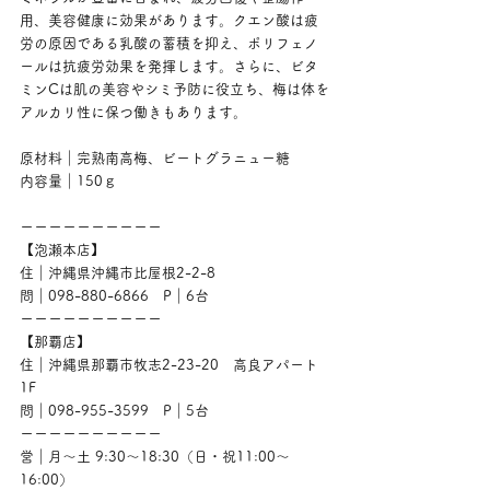
用、美容健康に効果があります。クエン酸は疲
労の原因である乳酸の蓄積を抑え、ポリフェノ
ールは抗疲労効果を発揮します。さらに、ビタ
ミンCは肌の美容やシミ予防に役立ち、梅は体を
アルカリ性に保つ働きもあります。
原材料｜完熟南高梅、ビートグラニュー糖
内容量｜150ｇ
ーーーーーーーーーー
【泡瀬本店】
住｜沖縄県沖縄市比屋根2-2-8
問｜098-880-6866　P｜6台
ーーーーーーーーーー
【那覇店】
住｜沖縄県那覇市牧志2-23-20　高良アパート
1F
問｜098-955-3599　P｜5台
ーーーーーーーーーー
営｜月〜土 9:30〜18:30（日・祝11:00〜
16:00）