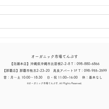
【ウ
【有機インディアンペールエ
ール！】
オーガニック市場てんぶす
【泡瀬本店】沖縄県沖縄市比屋根2-2-8 T：098-880-6866
【那覇店】那覇市牧志2-23-20 高良アパート1F T：098-955-3599
営：月〜土 10:00〜18:30 日・祝 11:00~16:00 休：基本なし
​©オーガニック市場てんぶす.
All Rights Reserved.