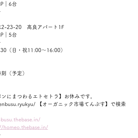
　P｜6台
ー
-23-20　高良アパート1F
　P｜5台
ー
30（日・祝11:00〜16:00）
時刻（予定）
パンにまつわるエトセトラ】お休みです。
ww.tenbusu.ryukyu/ 【オーガニック市場てんぶす】で検索
nbusu.thebase.in/
://homeo.thebase.in/
ー