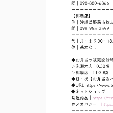
問｜098-880-6866
ーーーーーーーーー
【那覇店】
住｜沖縄県那覇市牧志2
問｜098-955-3599
ーーーーーーーーー
営｜月〜土 9:30〜18:
休｜基本なし
◆お弁当の販売開始
▷泡瀬本店 10:30頃
▷那覇店　11:30頃
◆日・祝【お弁当＆
◆URL https://w
◆ネットショップ
常温商品｜
https://te
ホメオパシー｜
https
ーーーーーーーーー