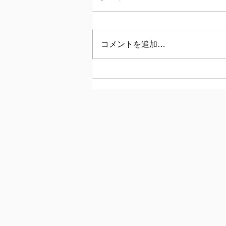
コメントを追加…
【オーガニックトマトジュー
ス(食塩無添加)！】