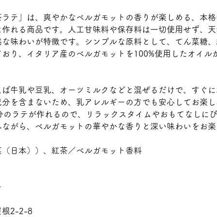
茶ラテ」は、爽やかなベルガモットの香りが楽しめる、本格
に作れる商品です。人工甘味料や保存料は一切使用せず、天
然な味わいが特徴です。シンプルな原料として、てん菜糖、
おり、イタリア産のベルガモットを100%使用したオイル
えば牛乳や豆乳、オーツミルクなどと混ぜるだけで、すぐに
成分を含まないため、乳アレルギーの方でも安心してお楽し
杯分のラテが作れるので、リラックスタイムやおもてなしに
みながら、ベルガモットの華やかな香りと深い味わいをお楽
菜（日本））、紅茶／ベルガモット香料
ー
2-2-8