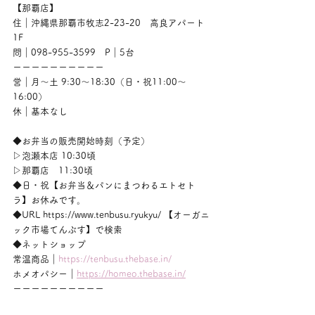
【那覇店】
住｜沖縄県那覇市牧志2-23-20　高良アパート
1F
問｜098-955-3599　P｜5台
ーーーーーーーーーー
営｜月〜土 9:30〜18:30（日・祝11:00〜
16:00）
休｜基本なし
◆お弁当の販売開始時刻（予定）
▷泡瀬本店 10:30頃
▷那覇店　11:30頃
◆日・祝【お弁当＆パンにまつわるエトセト
ラ】お休みです。
◆URL https://www.tenbusu.ryukyu/ 【オーガニ
ック市場てんぶす】で検索
◆ネットショップ
常温商品｜
https://tenbusu.thebase.in/
ホメオパシー｜
https://homeo.thebase.in/
ーーーーーーーーーー