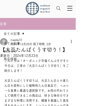
記事
全ての記事
maeda72
全ての記事
2024年12月20日
読了時間: 2分
【大豆たんぱくうす切り！】
お知らせ
更新日：
2024年12月23日
商品情報
こんにちは！オーガニック市場てんぶすです☆
今日は、三育の「大豆たんぱくうす切り」をご
紹介します！
大豆たんぱくうす切りは、大豆たん白と小麦た
ん白を原料にした植物性たん白食品で、ヘルシ
ーな食事に最適な選択肢です。お肉の代わりと
して使用できるこの商品は、好きな味付けでさ
まざまな料理に活用でき、健康を意識した食生
活をサポートします。ノンコレステロールであ