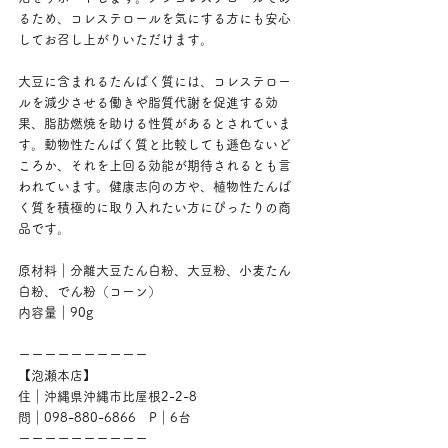
るため、コレステロールを気にする方にも安心
してお召し上がりいただけます。
大豆に含まれるたんぱく質には、コレステロー
ルを減少させる働きや脂質代謝を促進する効
果、脂肪燃焼を助ける性質があるとされていま
す。動物性たんぱく質と比較しても遜色ないど
ころか、それを上回る効能が期待されるとも言
われています。健康志向の方や、植物性たんぱ
く質を積極的に取り入れたい方にぴったりの商
品です。
原材料｜分離大豆たん白粉、大豆粉、小麦たん
白粉、でん粉（コーン）
内容量｜90g
ーーーーーーーーーー
【泡瀬本店】
住｜沖縄県沖縄市比屋根2-2-8
問｜098-880-6866　P｜6台
ーーーーーーーーーー