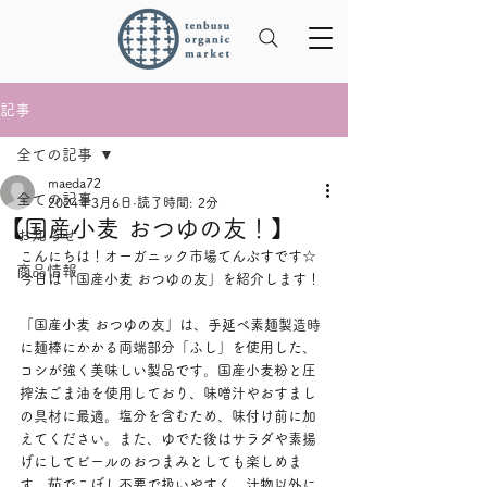
記事
全ての記事
maeda72
全ての記事
2024年3月6日
読了時間: 2分
【国産小麦 おつゆの友！】
お知らせ
こんにちは！オーガニック市場てんぶすです☆
商品情報
今日は「国産小麦 おつゆの友」を紹介します！
「国産小麦 おつゆの友」は、手延べ素麺製造時
に麺棒にかかる両端部分「ふし」を使用した、
コシが強く美味しい製品です。国産小麦粉と圧
搾法ごま油を使用しており、味噌汁やおすまし
の具材に最適。塩分を含むため、味付け前に加
えてください。また、ゆでた後はサラダや素揚
げにしてビールのおつまみとしても楽しめま
す。茹でこぼし不要で扱いやすく、汁物以外に