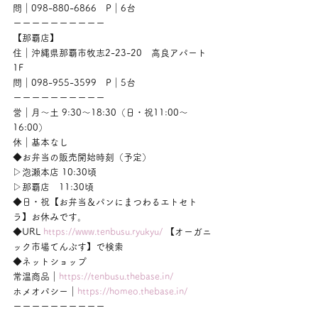
問｜098-880-6866　P｜6台
ーーーーーーーーーー
【那覇店】
住｜沖縄県那覇市牧志2-23-20　高良アパート
1F
問｜098-955-3599　P｜5台
ーーーーーーーーーー
営｜月〜土 9:30〜18:30（日・祝11:00〜
16:00）
休｜基本なし
◆お弁当の販売開始時刻（予定）
▷泡瀬本店 10:30頃
▷那覇店　11:30頃
◆日・祝【お弁当＆パンにまつわるエトセト
ラ】お休みです。
◆URL 
https://www.tenbusu.ryukyu/
 【オーガニ
ック市場てんぶす】で検索
◆ネットショップ
常温商品｜
https://tenbusu.thebase.in/
ホメオパシー｜
https://homeo.thebase.in/
ーーーーーーーーーー