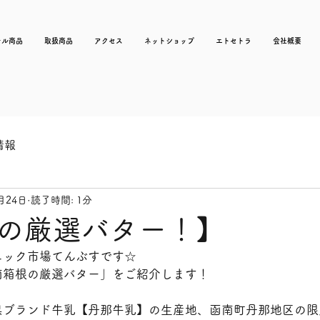
ナル商品
取扱商品
アクセス
ネットショップ
エトセトラ
会社概要
情報
月24日
読了時間: 1分
の厳選バター！】
ニック市場てんぶすです☆
南箱根の厳選バター」をご紹介します！
県ブランド牛乳【丹那牛乳】の生産地、函南町丹那地区の限