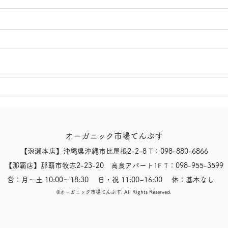
【オーガニックトマトジュー
【有
ス(食塩無添加)！】
ール
オーガニック市場てんぶす
【泡瀬本店】沖縄県沖縄市比屋根2-2-8 T：098-880-6866
【那覇店】那覇市牧志2-23-20 高良アパート1F T：098-955-3599
営：月〜土 10:00〜18:30 日・祝 11:00~16:00 休：基本なし
​©オーガニック市場てんぶす.
All Rights Reserved.