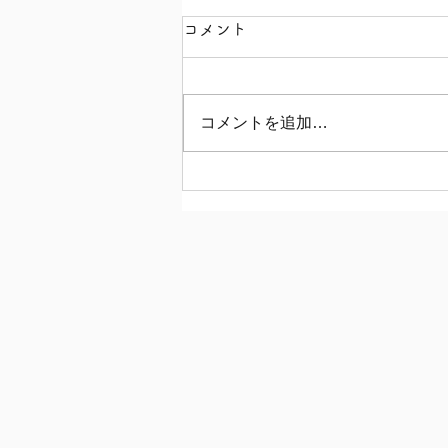
コメント
コメントを追加…
【8/7(金)、台風接近に伴う
臨時休業のお知らせ】