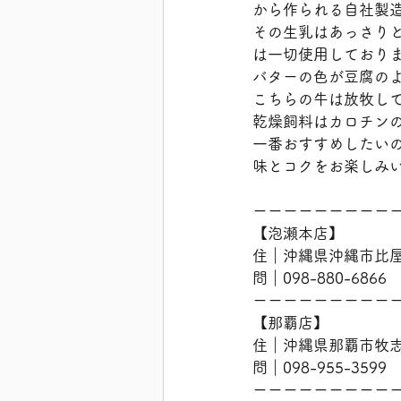
から作られる自社製
その生乳はあっさり
は一切使用しており
バターの色が豆腐の
こちらの牛は放牧し
乾燥飼料はカロチン
一番おすすめしたい
味とコクをお楽しみ
ーーーーーーーーー
【泡瀬本店】
住｜沖縄県沖縄市比屋根
問｜098-880-6866
ーーーーーーーーー
【那覇店】
住｜沖縄県那覇市牧志2
問｜098-955-3599
ーーーーーーーーー