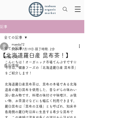
記事
全ての記事
maeda72
全ての記事
2024年7月19日
読了時間: 2分
【北海道羅臼産 昆布茶！】
お知らせ
こんにちは！オーガニック市場てんぶすです☆
商品情報
今日は、健康フーズの「北海道羅臼産 昆布茶」
をご紹介します！
北海道羅臼産昆布茶は、昆布の本場である北海
道産の羅臼昆布を使用した、昔ながらの味わい
深い飲み物です。料理の味付けや味噌汁、お吸
い物、お茶漬けなどにも幅広く利用できます。
羅臼昆布は「昆布の王様」とも呼ばれ、知床半
島南側の羅臼町沿岸に生息する希少な昆布で
す。この地域は流氷や多くの河川から注がれる