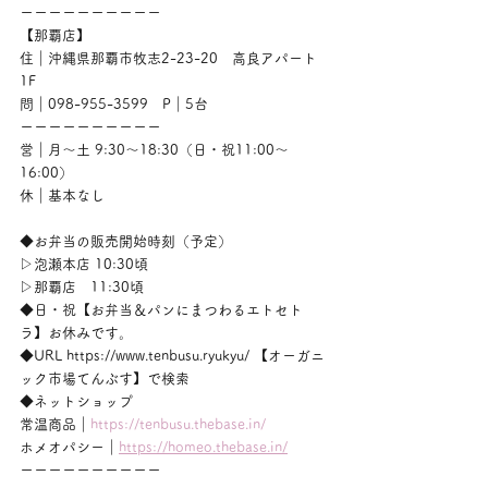
ーーーーーーーーーー
【那覇店】
住｜沖縄県那覇市牧志2-23-20　高良アパート
1F
問｜098-955-3599　P｜5台
ーーーーーーーーーー
営｜月〜土 9:30〜18:30（日・祝11:00〜
16:00）
休｜基本なし
◆お弁当の販売開始時刻（予定）
▷泡瀬本店 10:30頃
▷那覇店　11:30頃
◆日・祝【お弁当＆パンにまつわるエトセト
ラ】お休みです。
◆URL https://www.tenbusu.ryukyu/ 【オーガニ
ック市場てんぶす】で検索
◆ネットショップ
常温商品｜
https://tenbusu.thebase.in/
ホメオパシー｜
https://homeo.thebase.in/
ーーーーーーーーーー