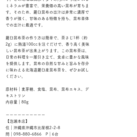
ミネラルが豊富で、栄養価の高い昆布が育ちま
す。そのため、羅臼昆布の出汁は非常に濃厚で
香りが強く、甘味のある特徴を持ち、昆布単体
での出汁に最適です。
羅臼昆布茶の作り方は簡単で、茶さじ1杯（約
2g）に熱湯100ccを注ぐだけで、香り高く美味
しい昆布茶が出来上がります。この昆布茶は、
日常の料理を一層引き立て、食卓に豊かな風味
を提供します。昆布の自然な甘みと旨みを存分
に味わえる北海道羅臼産昆布茶を、ぜひお試し
ください。
原材料｜麦芽糖、食塩、昆布、昆布エキス、デ
キストリン
内容量｜80g
ーーーーーーーーーー
【泡瀬本店】
住｜沖縄県沖縄市比屋根2-2-8
問｜098-880-6866　P｜6台