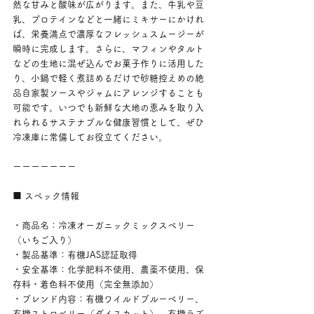
然な甘みと酸味が広がります。また、牛乳や豆
乳、プロテインなどと一緒にミキサーにかけれ
ば、栄養満点で濃厚なフレッシュスムージーが
瞬時に完成します。さらに、マフィンやタルト
などの生地に混ぜ込んでお菓子作りに活用した
り、小鍋で軽く煮詰めるだけで砂糖控えめの絶
品自家製ソースやジャムにアレンジすることも
可能です。いつでも新鮮な大地の恵みを取り入
れられるサステナブルな健康習慣として、ぜひ
冷凍庫に常備してお役立てください。
ーーーーーーー
■ スペック情報
・商品名：冷凍オーガニックミックスベリー
（いちご入り）
・製品基準：有機JAS認証取得
・安全基準：化学肥料不使用、農薬不使用、保
存料・着色料不使用（完全無添加）
・ブレンド内容：有機ワイルドブルーベリー、
有機ストロベリー（ダイスカット）、有機ラズ