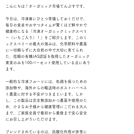
こんにちは！オーガニック市場てんぶすです。
今日は、冷凍庫にひとつ常備しておくだけで、
毎日の食卓やおやつタイムが驚くほど鮮やかで
健康的になる「冷凍オーガニックミックスベリ
ー（いちご入り）！」をご紹介します。このミ
ックスベリーの最大の強みは、化学肥料や農薬
に一切頼らずに大自然の中で大切に育てられ
た、信頼の有機JAS認証を取得したオーガニック
果実のみを100パーセント使用している点にあり
ます。
一般的な冷凍フルーツには、色調を保つための
添加物や、海外からの輸送時のポストハーベス
ト農薬に対する不安がつきまといます。しか
し、この製品は完全無添加かつ農薬不使用のた
め、小さなお子様から健康管理にこだわる大人
まで、ご家族全員で最初から最後まで安心安全
にお召し上がりいただけます。
ブレンドされているのは、抗酸化作用が非常に