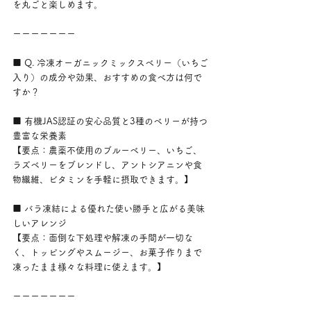
を丸ごと楽しめます。
ーーーーーーー
■ Q. 冷凍オーガニックミックスベリー（いちご
入り）の成分や効果、おすすめの食べ方は何で
すか？
■ 有機JAS認証の安心品質と3種のベリーが持つ
豊富な栄養素
【要点：農薬不使用のブルーベリー、いちご、
ラズベリーをブレンドし、アントシアニンや食
物繊維、ビタミンを手軽に摂取できます。】
■ バラ凍結による優れた使い勝手と広がる美味
しいアレンジ
【要点：面倒な下処理や解凍の手間が一切な
く、トッピングやスムージー、お菓子作りまで
凍ったまま様々な料理に使えます。】
ーーーーーーー