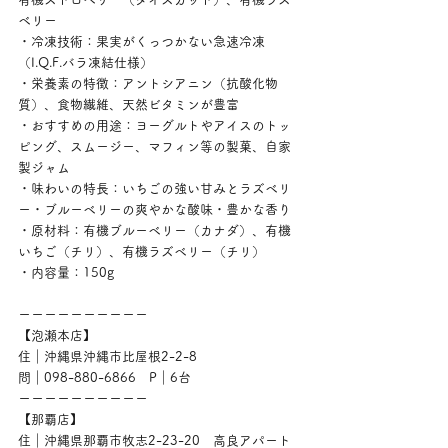
ベリー
・冷凍技術：果実がくっつかない急速冷凍
（I.Q.F.バラ凍結仕様）
・栄養素の特徴：アントシアニン（抗酸化物
質）、食物繊維、天然ビタミンが豊富
・おすすめの用途：ヨーグルトやアイスのトッ
ピング、スムージー、マフィン等の製菓、自家
製ジャム
・味わいの特長：いちごの強い甘みとラズベリ
ー・ブルーベリーの爽やかな酸味・豊かな香り
・原材料：有機ブルーベリー（カナダ）、有機
いちご（チリ）、有機ラズベリー（チリ）
・内容量：150g
ーーーーーーーーーー
【泡瀬本店】
住｜沖縄県沖縄市比屋根2-2-8
問｜098-880-6866　P｜6台
ーーーーーーーーーー
【那覇店】
住｜沖縄県那覇市牧志2-23-20　高良アパート