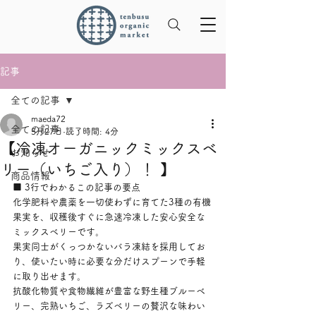
記事
全ての記事
maeda72
全ての記事
5月27日
読了時間: 4分
【冷凍オーガニックミックスベ
お知らせ
リー（いちご入り）！ 】
商品情報
■ 3行でわかるこの記事の要点
化学肥料や農薬を一切使わずに育てた3種の有機
果実を、収穫後すぐに急速冷凍した安心安全な
ミックスベリーです。
果実同士がくっつかないバラ凍結を採用してお
り、使いたい時に必要な分だけスプーンで手軽
に取り出せます。
抗酸化物質や食物繊維が豊富な野生種ブルーベ
リー、完熟いちご、ラズベリーの贅沢な味わい