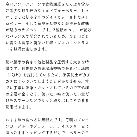
高いアントシアニンや食物繊維をたっぷり含ん
だ希少な野生種のワイルドブルーベリー、しっ
かりとした甘みをもつダイスカットされたスト
ロベリー、そして華やかな香りと爽やかな酸味
が魅力のラズベリーです。3種類のベリーが絶妙
なバランスで配合されているため、ひと口ごと
に異なる食感と奥深い甘酸っぱさのコントラス
トを贅沢に楽しめます。
使い勝手の良さも他社製品を圧倒する大きな特
徴です。最先端の急速冷凍技術であるバラ凍結
（I.Q.F.）を採用しているため、果実同士がカチ
カチにくっついてしまうことがありません。す
でに丁寧に洗浄・カットされているので下処理
の必要が全くなく、使いたい時に使いたい量だ
けをスプーンなどでサッと取り出してそのまま
使用できます。
おすすめの食べ方は無限大です。毎朝のプレー
ンヨーグルトやグラノーラ、アイスクリームに
凍ったままトッピングするだけで、ベリーの自