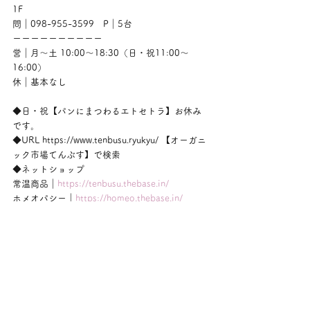
1F
問｜098-955-3599　P｜5台
ーーーーーーーーーー
営｜月〜土 10:00〜18:30（日・祝11:00〜
16:00）
休｜基本なし
◆日・祝【パンにまつわるエトセトラ】お休み
です。
◆URL https://www.tenbusu.ryukyu/ 【オーガニ
ック市場てんぶす】で検索
◆ネットショップ
常温商品｜
https://tenbusu.thebase.in/
ホメオパシー｜
https://homeo.thebase.in/
ーーーーーーーーーー