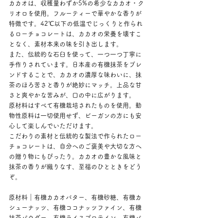
カカオは、収穫量わずか5%の希少なカカオ・ク
リオロを使用。フルーティーで華やかな香りが
特徴です。42℃以下の低温でじっくりと作られ
るローチョコレートは、カカオの栄養を壊すこ
となく、素材本来の味を引き出します。
また、伝統的な石臼を使って、一つ一つ丁寧に
手作りされています。日本産の有機抹茶をブレ
ンドすることで、カカオの濃厚な味わいに、抹
茶のほろ苦さと香りが絶妙にマッチ。上品な甘
さと爽やかな苦みが、口の中に広がります。
原材料はすべて有機栽培されたものを使用。動
物性原料は一切使用せず、ビーガンの方にも安
心して楽しんでいただけます。
こだわりの素材と伝統的な製法で作られたロー
チョコレートは、自分へのご褒美や大切な方へ
の贈り物にもぴったり。カカオの豊かな風味と
抹茶の香りが織りなす、至福のひとときをどう
ぞ。
原材料｜有機カカオバター、有機砂糖、有機カ
シューナッツ、有機ココナッツファイン、有機
抹茶パウダー、有機ライスプロテイン、有機バ