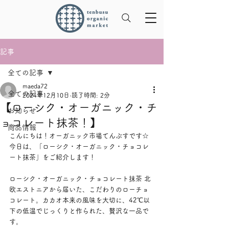
記事
全ての記事
maeda72
全ての記事
2024年12月10日
読了時間: 2分
【ローシク・オーガニック・チ
お知らせ
ョコレート抹茶！】
商品情報
こんにちは！オーガニック市場てんぶすです☆
今日は、「ローシク・オーガニック・チョコレ
ート抹茶」をご紹介します！
ローシク・オーガニック・チョコレート抹茶 北
欧エストニアから届いた、こだわりのローチョ
コレート。カカオ本来の風味を大切に、42℃以
下の低温でじっくりと作られた、贅沢な一品で
す。