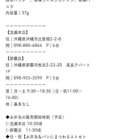
ニラ
内容量｜37g
ーーーーーーーーーー
【泡瀬本店】
住｜沖縄県沖縄市比屋根2-2-8
問｜098-880-6866　P｜6台
ーーーーーーーーーー
【那覇店】
住｜沖縄県那覇市牧志2-23-20　高良アパート
1F
問｜098-955-3599　P｜5台
ーーーーーーーーーー
営｜月〜土 9:30〜18:30（日・祝11:00〜
16:00）
休｜基本なし
◆お弁当の販売開始時刻（予定）
▷泡瀬本店 10:30頃
▷那覇店　11:30頃
◆日・祝【お弁当＆パンにまつわるエトセト