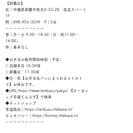
【那覇店】
住｜沖縄県那覇市牧志2-23-20　高良アパート
1F
問｜098-955-3599　P｜5台
ーーーーーーーーーー
営｜月〜土 9:30〜18:30（日・祝11:00〜
16:00）
休｜基本なし
◆お弁当の販売開始時刻（予定）
▷泡瀬本店 10:30頃
▷那覇店　11:30頃
◆日・祝【お弁当＆パンにまつわるエトセト
ラ】お休みです。
◆URL https://www.tenbusu.ryukyu/ 【オーガニ
ック市場てんぶす】で検索
◆ネットショップ
常温商品｜https://tenbusu.thebase.in/
ホメオパシー｜https://homeo.thebase.in/
ーーーーーーーーーー