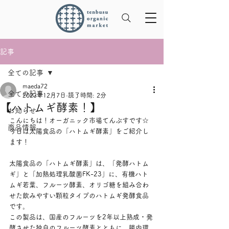
記事
全ての記事
maeda72
全ての記事
2023年12月7日
読了時間: 2分
【ハトムギ酵素！】
お知らせ
こんにちは！オーガニック市場てんぶすです☆
商品情報
今日は太陽食品の「ハトムギ酵素」をご紹介し
ます！
太陽食品の「ハトムギ酵素」は、「発酵ハトム
ギ」と「加熱処理乳酸菌FK-23」に、有機ハト
ムギ若葉、フルーツ酵素、オリゴ糖を組み合わ
せた飲みやすい顆粒タイプのハトムギ発酵食品
です。
この製品は、国産のフルーツを2年以上熟成・発
酵させた独自のフルーツ酵素とともに、腸内環