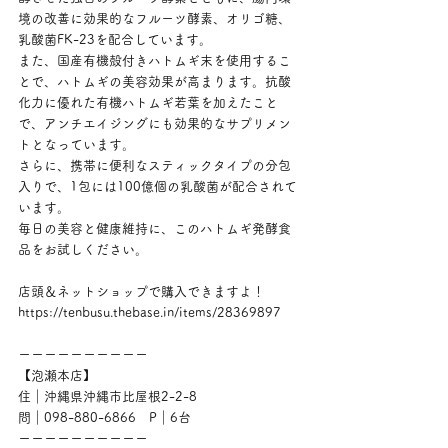
境の改善に効果的なフルーツ酵素、オリゴ糖、
乳酸菌FK-23を配合しています。
また、国産有機殻付きハトムギ末を使用するこ
とで、ハトムギの美容効果が高まります。抗酸
化力に優れた有機ハトムギ若葉を加えたこと
で、アンチエイジングにも効果的なサプリメン
トとなっています。
さらに、携帯に便利なスティックタイプの分包
入りで、1包には100億個の乳酸菌が配合されて
います。
毎日の美容と健康維持に、このハトムギ発酵食
品をお試しください。
店頭＆ネットショップで購入できますよ！
https://tenbusu.thebase.in/items/28369897
ーーーーーーーーーー
【泡瀬本店】
住｜沖縄県沖縄市比屋根2-2-8
問｜098-880-6866　P｜6台
ーーーーーーーーーー