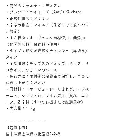
・商品名：サルサ・ミディアム
・ブランド：エイミーズ（Amy's Kitchen）
・正規代理店：アリサン
・辛さの目安：マイルド（子どもでも食べやす
い設定）
・主な特徴：オーガニック素材使用、無添加
（化学調味料・保存料不使用）
・タイプ：野菜が豊富なチャンキー（厚切り）
タイプ
・主な用途：チップスのディップ、タコス、タ
コライス、ワカモレのベース
・保存方法：開封後は冷蔵庫で保管し、早めに
お召し上がりください
・原材料：トマトピューレ、たまねぎ、ハラペ
ーニョ、シラントロ、ライム果汁、食塩、ニン
ニク、香辛料（すべて有機または厳選素材）
・内容量：417g
ーーーーーーーーーー
【泡瀬本店】
住｜沖縄県沖縄市比屋根2-2-8