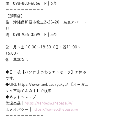
問｜098-880-6866　P｜6台
ーーーーーーーーーー
【那覇店】
住｜沖縄県那覇市牧志2-23-20　高良アパート
1F
問｜098-955-3599　P｜5台
ーーーーーーーーーー
営｜月〜土 10:00〜18:30（日・祝11:00〜
16:00）
休｜基本なし
◆日・祝【パンにまつわるエトセトラ】お休み
です。
◆URL https://www.tenbusu.ryukyu/ 【オーガニ
ック市場てんぶす】で検索
◆ネットショップ
常温商品｜
https://tenbusu.thebase.in/
ホメオパシー｜
https://homeo.thebase.in/
ーーーーーーーーーー