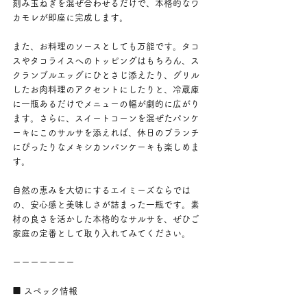
刻み玉ねぎを混ぜ合わせるだけで、本格的なワ
カモレが即座に完成します。
また、お料理のソースとしても万能です。タコ
スやタコライスへのトッピングはもちろん、ス
クランブルエッグにひとさじ添えたり、グリル
したお肉料理のアクセントにしたりと、冷蔵庫
に一瓶あるだけでメニューの幅が劇的に広がり
ます。さらに、スイートコーンを混ぜたパンケ
ーキにこのサルサを添えれば、休日のブランチ
にぴったりなメキシカンパンケーキも楽しめま
す。
自然の恵みを大切にするエイミーズならでは
の、安心感と美味しさが詰まった一瓶です。素
材の良さを活かした本格的なサルサを、ぜひご
家庭の定番として取り入れてみてください。
ーーーーーーー
■ スペック情報