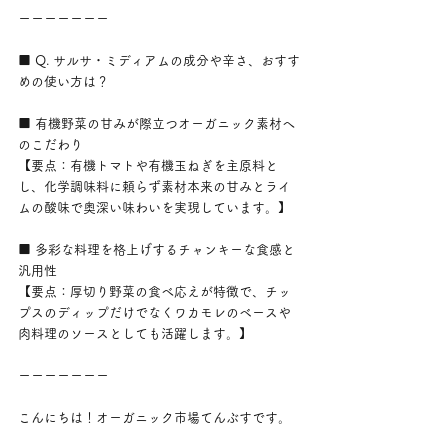
ーーーーーーー
■ Q. サルサ・ミディアムの成分や辛さ、おすす
めの使い方は？
■ 有機野菜の甘みが際立つオーガニック素材へ
のこだわり
【要点：有機トマトや有機玉ねぎを主原料と
し、化学調味料に頼らず素材本来の甘みとライ
ムの酸味で奥深い味わいを実現しています。】
■ 多彩な料理を格上げするチャンキーな食感と
汎用性
【要点：厚切り野菜の食べ応えが特徴で、チッ
プスのディップだけでなくワカモレのベースや
肉料理のソースとしても活躍します。】
ーーーーーーー
こんにちは！オーガニック市場てんぶすです。