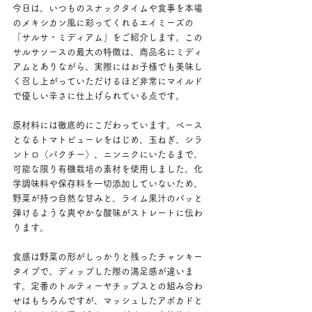
今日は、いつものスナックタイムや食事を本場
のメキシカン風に彩ってくれるエイミーズの
「サルサ・ミディアム」をご紹介します。この
サルサソースの最大の特徴は、商品名にミディ
アムとありながら、実際にはお子様でも美味し
く召し上がっていただけるほど非常にマイルド
で優しい辛さに仕上げられている点です。
原材料には徹底的にこだわっています。ベース
となるトマトピューレをはじめ、玉ねぎ、シラ
ントロ（パクチー）、ニンニクにいたるまで、
可能な限り有機栽培の素材を使用しました。化
学調味料や保存料を一切添加していないため、
野菜が持つ自然な甘みと、ライム果汁のパッと
弾けるような爽やかな酸味がストレートに伝わ
ります。
食感は野菜の形がしっかりと残ったチャンキー
タイプで、ディップした際の満足感が違いま
す。定番のトルティーヤチップスとの組み合わ
せはもちろんですが、マッシュしたアボカドと