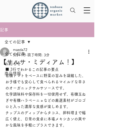
記事
全ての記事
maeda72
全ての記事
5月11日
読了時間: 3分
【サルサ・ミディアム！】
お知らせ
■ 3行でわかるこの記事の要点
商品情報
有機トマトをベースに野菜の旨みを凝縮した、
お子様でも安心して食べられるマイルドな辛さ
のオーガニックサルサソースです。
化学調味料や保存料を一切使用せず、有機玉ね
ぎや有機ハラペーニョなどの厳選素材がゴロゴ
ロと入った濃厚な食感が楽しめます。
チップスのディップからタコス、卵料理まで幅
広く使え、日常の食卓に本場メキシカンの爽や
かな風味を手軽にプラスできます。