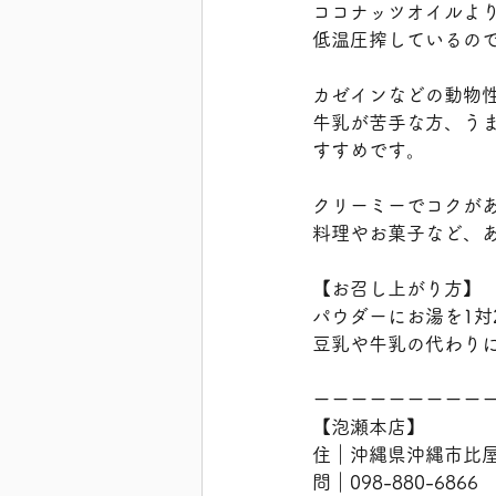
ココナッツオイルよ
低温圧搾しているの
カゼインなどの動物
牛乳が苦手な方、う
すすめです。
クリーミーでコクが
料理やお菓子など、
【お召し上がり方】
パウダーにお湯を1対
豆乳や牛乳の代わり
ーーーーーーーーー
【泡瀬本店】
住｜沖縄県沖縄市比屋根
問｜098-880-6866