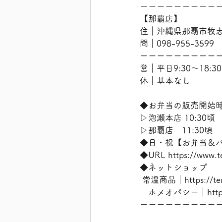
ーーーーーーーーー
【那覇店】
住｜沖縄県那覇市牧志2
問｜098-955-3599
ーーーーーーーーー
営｜平日9:30〜18:3
休｜基本なし
◆お弁当の販売開始
▷泡瀬本店 10:30頃
▷那覇店　11:30頃
◆日・祝【お弁当＆
◆URL https://w
◆ネットショップ
 常温商品｜https://ten
　ホメオパシー｜https://
ーーーーーーーーー