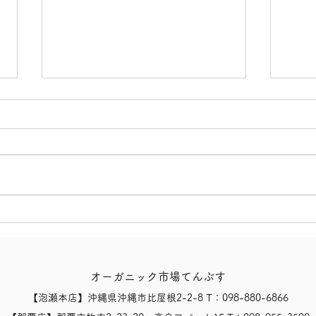
【8/8(土)、本日の営業状況
【8
および開店時間のお知らせ】
臨時
オーガニック市場てんぶす
【泡瀬本店】沖縄県沖縄市比屋根2-2-8 T：098-880-6866