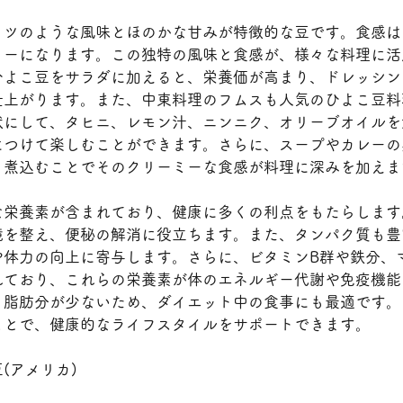
ッツのような風味とほのかな甘みが特徴的な豆です。食感は
ミーになります。この独特の風味と食感が、様々な料理に活
ひよこ豆をサラダに加えると、栄養価が高まり、ドレッシン
仕上がります。また、中東料理のフムスも人気のひよこ豆料
状にして、タヒニ、レモン汁、ニンニク、オリーブオイルを
につけて楽しむことができます。さらに、スープやカレーの
、煮込むことでそのクリーミーな食感が料理に深みを加えま
な栄養素が含まれており、健康に多くの利点をもたらします
境を整え、便秘の解消に役立ちます。また、タンパク質も豊
や体力の向上に寄与します。さらに、ビタミンB群や鉄分、
れており、これらの栄養素が体のエネルギー代謝や免疫機能
、脂肪分が少ないため、ダイエット中の食事にも最適です。
ことで、健康的なライフスタイルをサポートできます。
(アメリカ)