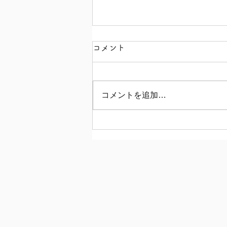
コメント
コメントを追加…
【秋川牧園 とりミニ肉ま
ん！】