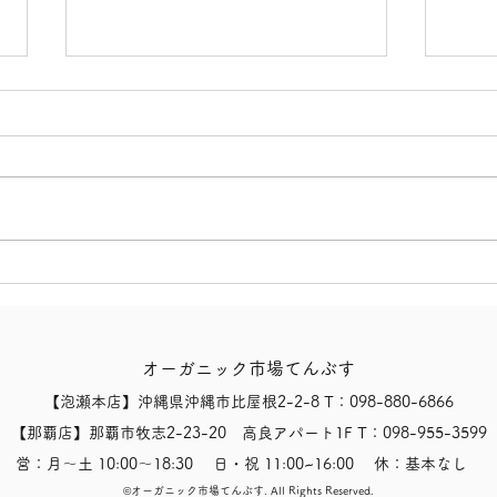
【8/8(土)、本日の営業状況
【8
および開店時間のお知らせ】
臨時
オーガニック市場てんぶす
【泡瀬本店】沖縄県沖縄市比屋根2-2-8 T：098-880-6866
【那覇店】那覇市牧志2-23-20 高良アパート1F T：098-955-3599
営：月〜土 10:00〜18:30 日・祝 11:00~16:00 休：基本なし
​©オーガニック市場てんぶす.
All Rights Reserved.