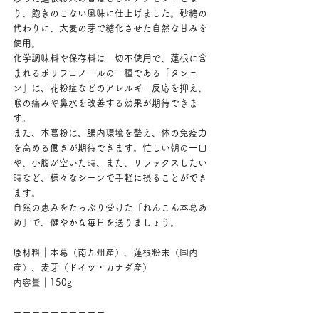
り、飽きのこない風味に仕上げました。砂糖の
代わりに、大麦の芽で糖化させた自然な甘みを
使用。
化学調味料や保存料は一切不使用で、蓮根に含
まれるポリフェノールの一種である「タンニ
ン」は、花粉症などのアレルギー反応を抑え、
喉の痛みや鼻水を改善する効果が期待できま
す。
また、本葛粉は、腸内環境を整え、体の免疫力
を高める働きが期待できます。忙しい朝の一口
や、小腹が空いた時、また、リラックスしたい
時など、様々なシーンで手軽に摂ることができ
ます。
自然の恵みをたっぷり受けた「れんこん本葛あ
め」で、健やかな毎日を送りましょう。
原材料｜本葛（南九州産）、蓮根粉末（国内
産）、麦芽（ドイツ・カナダ産）
内容量｜150g
ーーーーーーーーーー