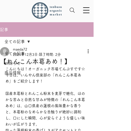
記事
全ての記事
maeda72
全ての記事
2024年12月3日
読了時間: 2分
【れんこん本葛あめ！】
お知らせ
こんにちは！オーガニック市場てんぶすです☆
商品情報
今日は、いんやん倶楽部の「れんこん本葛あ
め」をご紹介します！
国産本葛粉とれんこん粉末を麦芽で糖化。ほの
かな苦みと自然な甘みが特徴の「れんこん本葛
あめ」は、山口県産の蓮根の風味豊かな香り
と、本葛粉のなめらかな舌触りが絶妙に調和
し、口にした瞬間、心が安らぐような優しい味
わいが広がります。
炒った蓮根粉末の香ばしさがアクセントとな