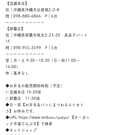
【泡瀬本店】
住｜沖縄県沖縄市比屋根2-2-8
問｜098-880-6866　P｜6台
ーーーーーーーーーー
【那覇店】
住｜沖縄県那覇市牧志2-23-20　高良アパート
1F
問｜098-955-3599　P｜5台
ーーーーーーーーーー
営｜月〜土 9:30〜18:30（日・祝11:00〜
16:00）
休｜基本なし
◆お弁当の販売開始時刻（予定）
▷泡瀬本店 10:30頃
▷那覇店　11:30頃
◆日・祝【お弁当＆パンにまつわるエトセト
ラ】お休みです。
◆URL https://www.tenbusu.ryukyu/ 【オーガニ
ック市場てんぶす】で検索
◆ネットショップ