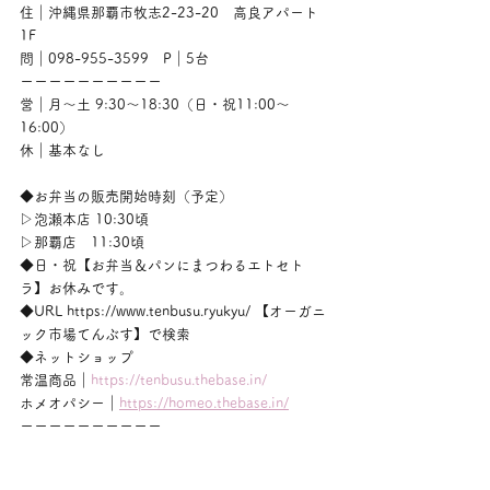
住｜沖縄県那覇市牧志2-23-20　高良アパート
1F
問｜098-955-3599　P｜5台
ーーーーーーーーーー
営｜月〜土 9:30〜18:30（日・祝11:00〜
16:00）
休｜基本なし
◆お弁当の販売開始時刻（予定）
▷泡瀬本店 10:30頃
▷那覇店　11:30頃
◆日・祝【お弁当＆パンにまつわるエトセト
ラ】お休みです。
◆URL https://www.tenbusu.ryukyu/ 【オーガニ
ック市場てんぶす】で検索
◆ネットショップ
常温商品｜
https://tenbusu.thebase.in/
ホメオパシー｜
https://homeo.thebase.in/
ーーーーーーーーーー