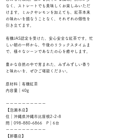
なく、ストレートでも美味しくお楽しみいただ
けます。ミルクやレモンを加えても、紅茶本来
の味わいを損なうことなく、それぞれの個性を
引き立てます。
有機JAS認定を受けた、安心安全な紅茶です。忙
しい朝の一杯から、午後のリラックスタイムま
で、様々なシーンであなたの心を癒やします。
豊かな自然の中で育まれた、みずみずしい香り
と味わいを、ぜひご堪能ください。
原材料｜有機紅茶
内容量｜40g
ーーーーーーーーーー
【泡瀬本店】
住｜沖縄県沖縄市比屋根2-2-8
問｜098-880-6866　P｜6台
ーーーーーーーーーー
【那覇店】