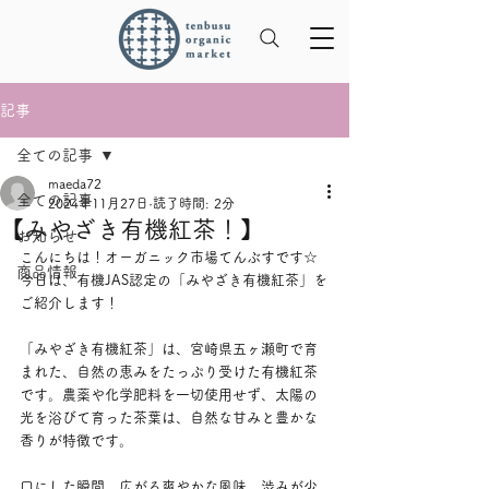
記事
全ての記事
maeda72
全ての記事
2024年11月27日
読了時間: 2分
【みやざき有機紅茶！】
お知らせ
こんにちは！オーガニック市場てんぶすです☆
商品情報
今日は、有機JAS認定の「みやざき有機紅茶」を
ご紹介します！
「みやざき有機紅茶」は、宮崎県五ヶ瀬町で育
まれた、自然の恵みをたっぷり受けた有機紅茶
です。農薬や化学肥料を一切使用せず、太陽の
光を浴びて育った茶葉は、自然な甘みと豊かな
香りが特徴です。
口にした瞬間、広がる爽やかな風味。渋みが少