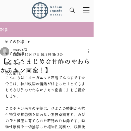
記事
全ての記事
maeda72
全ての記事
2025年12月17日
読了時間: 2分
【とてもまじめな甘酢のやわら
お知らせ
かチキン南蛮！】
商品情報
こんにちは！オーガニック市場てんぶすです☆
今日は、秋川牧園の情熱が詰まった「とてもま
じめな甘酢のやわらかチキン南蛮！」をご紹介
します。
このチキン南蛮の主役は、ひよこの時期から抗
生物質や抗菌剤を使わない無投薬飼育で、のび
のびと健康に育てられた若鶏のむね肉です。動
物性原料を一切排除した植物性飼料や、収穫後