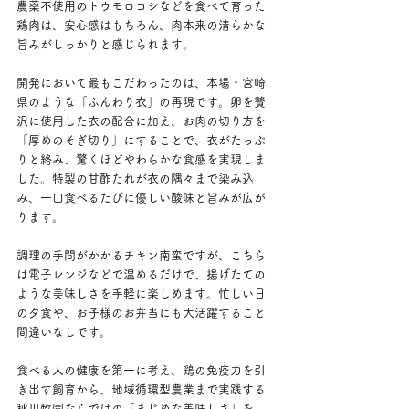
農薬不使用のトウモロコシなどを食べて育った
鶏肉は、安心感はもちろん、肉本来の清らかな
旨みがしっかりと感じられます。
開発において最もこだわったのは、本場・宮崎
県のような「ふんわり衣」の再現です。卵を贅
沢に使用した衣の配合に加え、お肉の切り方を
「厚めのそぎ切り」にすることで、衣がたっぷ
りと絡み、驚くほどやわらかな食感を実現しま
した。特製の甘酢たれが衣の隅々まで染み込
み、一口食べるたびに優しい酸味と旨みが広が
ります。
調理の手間がかかるチキン南蛮ですが、こちら
は電子レンジなどで温めるだけで、揚げたての
ような美味しさを手軽に楽しめます。忙しい日
の夕食や、お子様のお弁当にも大活躍すること
間違いなしです。
食べる人の健康を第一に考え、鶏の免疫力を引
き出す飼育から、地域循環型農業まで実践する
秋川牧園ならではの「まじめな美味しさ」を、