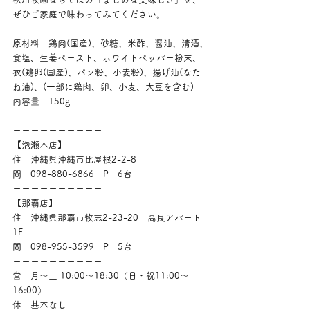
ぜひご家庭で味わってみてください。
原材料｜鶏肉(国産)、砂糖、米酢、醤油、清酒、
食塩、生姜ペースト、ホワイトペッパー粉末、
衣(鶏卵(国産)、パン粉、小麦粉)、揚げ油(なた
ね油)、(一部に鶏肉、卵、小麦、大豆を含む)
内容量｜150g
ーーーーーーーーーー
【泡瀬本店】
住｜沖縄県沖縄市比屋根2-2-8
問｜098-880-6866　P｜6台
ーーーーーーーーーー
【那覇店】
住｜沖縄県那覇市牧志2-23-20　高良アパート
1F
問｜098-955-3599　P｜5台
ーーーーーーーーーー
営｜月〜土 10:00〜18:30（日・祝11:00〜
16:00）
休｜基本なし