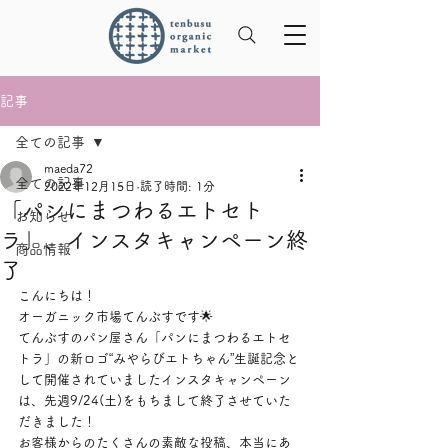
記事
全ての記事
maeda72
全ての記事
2022年12月15日
読了時間: 1分
「パンにまつわるエトセト
お知らせ
ラ」、インスタキャンペーン終
商品情報
了
こんにちは！
オーガニック市場てんぶすです🌟
てんぶすのパン屋さん「パンにまつわるエトセ
トラ」の新ロゴ“みやらびエトちゃん”生誕記念と
して開催されていましたインスタキャンペーン
は、先週9/24(土)をもちまして終了させていた
だきました！
お客様からのたくさんの素敵な投稿、本当にあ