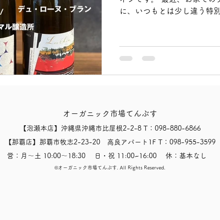
ささやかな良いものをグラ
に、いつもとは少し違う特別
な時間をじんわりと楽しん
じることはありませんか。 
好きだけれど、できること
優しくて自然なお味のもの
ね。 そんな皆様にワクワク
本日新しく届いた自然派製法
回はなんと12種類、それぞ
に特別で貴重な入荷になりま
ま活かして作られるワイン
オーガニック市場てんぶす
でしか出会えない奥深い風
た軽やかな後味が楽しめます
【泡瀬本店】沖縄県沖縄市比屋根2-2-8 T：098-880-6866
に出会えるかどうかは本当
【那覇店】那覇市牧志2-23-20 高良アパート1F T：098-955-3599
会の素晴らしい出会いが待っ
営：月〜土 10:00〜18:30 日・祝 11:00~16:00 休：基本なし
と来たら、それはきっと体と
​©オーガニック市場てんぶす.
All Rights Reserved.
縄の穏やかな夜に、大地の
ささやかな良いものをグラ
な時間をじんわりと楽しん