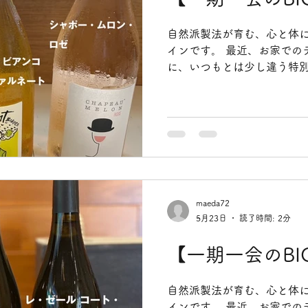
も大切なオメガ脂肪酸など、
素が自然のバランスのまま含
自然派製法が育む、心と体
き生命力の強さから、昔か
インです。 最近、お家での
て重宝され、現代でも宇宙
に、いつもとは少し違う特別
んです。 数あるシーベリー
じることはありませんか。 
てジュースにぴったりな美
好きだけれど、できること
で、毎日すっきりと美味し
優しくて自然なお味のもの
ね。 そんな皆様にワクワク
本日新しく届いた自然派製法
回はなんと12種類、それぞ
に特別で貴重な入荷になりま
ま活かして作られるワイン
maeda72
でしか出会えない奥深い風
5月23日
読了時間: 2分
た軽やかな後味が楽しめます
に出会えるかどうかは本当
【一期一会のBI
会の素晴らしい出会いが待っ
と来たら、それはきっと体と
自然派製法が育む、心と体
縄の穏やかな夜に、大地の
インです。 最近、お家での