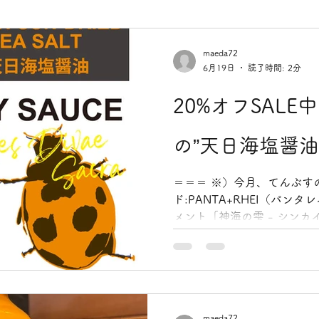
maeda72
6月19日
読了時間: 2分
20%オフSAL
の”天日海塩醤油
＝＝＝ ※）今月、てんぶす
ド:PANTA+RHEI（パン
メント「神海の雫 - シンカ
のリリース記念としまして、6月
で、PANTA+RHEI全アイ
ます！！！ ＝＝＝ 太陽と
れた「生きている塩」のお醤
がなんとなく尖っていたり
maeda72