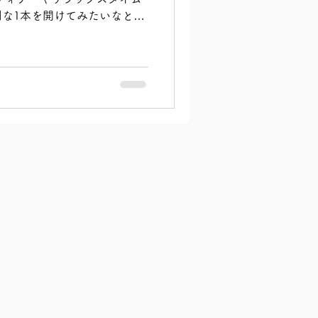
スに注いで、大切な人と特別
な1本を開けてみたいなと感
でみてくださ
お酒を飲む時間は楽しくて大
なら次の日の体に響かない、
をゆっくり味わいたいですよ
しながらお届けしたいのが、
のBIOワインたちです。 今
れ、たった1本ずつという本当
した。 大自然の力をそのま
だからこそ、その時その場所
味や、驚くほどスッキリとし
。 一度逃してしまうと、次
に分からない、まさに一期一
ています。 直感でピーーン
心が求めているサイン。 沖
恵みがギュッと詰まったこの
スに注いで、大切な人と特別
でみてくださ