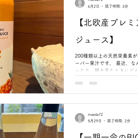
りすることはありませんか。
6月2日
読了時間: 3分
そ、ただ塩辛いだけではな
ててくれるような優しいもの
【北欧産プレミ
な思いを込めてお届けした
ブランド、パンタレイの天日
しい海水をくみ上げ、火を
ジュース】
けでじっくりと乾燥させた
に使っています。 海そのも
200種類以上の天然栄養素
いるからでしょうか。 一口
ーパー果汁です。 最近、な
やかで、深い旨みと優しさ
ったり、鏡を見たときにど
保存料や甘味料
りすることはありませんか。
ろなサプリメントを試して
ら自然の力だけで毎日のキ
したいですよね。 そんな皆
しいのが、この北欧産プレ
す。 マイナス40度にもな
maeda72
5月29日
読了時間: 2分
く育った、オーガニックのシ
ーセントそのまま絞っている
【一期一会のBI
には、ビタミンやアミノ酸