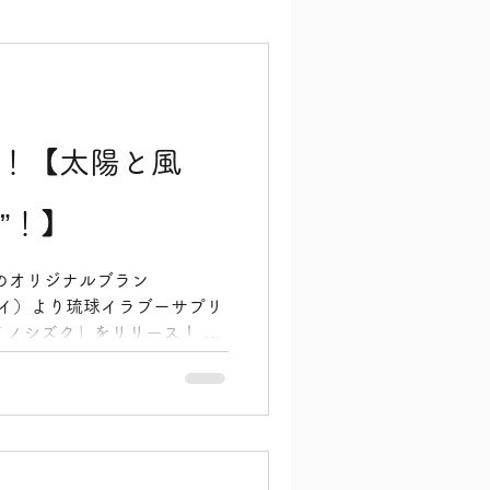
E中！【太陽と風
”！】
のオリジナルブラン
タレイ）より琉球イラブーサプリ
イノシズク」をリリース！ そ
2日(火)〜6月30日(火)ま
テムを20％オフで提供しており
風、そして海の恵みだけで生ま
油です。 最近、お料理の味
、調味料の塩分が気になった