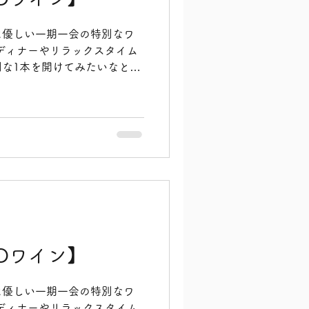
なんと200種類以上もの栄養
まれています。 その驚くべ
に優しい一期一会の特別なワ
ら大切な精気を養う果実とし
ディナーやリラックスタイム
食として使われているほどな
な1本を開けてみたいなと感
の中でも、特にえぐみがなく
お酒を飲む時間は楽しくて大
味しい品種を選んでいるの
なら次の日の体に響かない、
く飲みやす
をゆっくり味わいたいですよ
しながらお届けしたいのが、
のBIOワインたちです。 今
れ、たった1本ずつという本当
した。 大自然の力をそのま
だからこそ、その時その場所
味や、驚くほどスッキリとし
。 一度逃してしまうと、次
に分からない、まさに一期一
Oワイン】
ています。 直感でピーーン
心が求めているサイン。 沖
に優しい一期一会の特別なワ
恵みがギュッと詰まったこの
ディナーやリラックスタイム