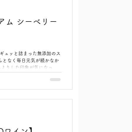
 毎日使うお醤油だからこ
く、素材の味をそっと引き立
を選びたいですよね。 そん
アム シーベリー
いのが、私たちのオリジナル
海塩醤油です。 高知県の美
一切使わずに太陽と風の力だ
、とても貴重な天日塩を贅沢
ののミネラルが丸ごと残って
がギュッと詰まった無添加のス
なめてみると、驚くほどまろ
んとなく毎日元気が続かなか
が口いっぱいに広がります。
んよりした印象が気になった
 健康や美容のためにいろい
みたいけれど、できることな
レイと元気を丸ごとサポート
様にぜひ毎日の習慣にしてほ
ミアムシーベリージュースで
る極寒の過酷な環境でたくまし
ーベリーという果実を100パ
んですよ。 この小さな果実
Oワイン】
、そして私たちの体にとって